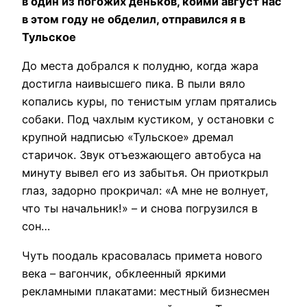
в один из погожих деньков, коими август нас
в этом году не обделил, отправился я в
Тульское
До места добрался к полудню, когда жара
достигла наивысшего пика. В пыли вяло
копались куры, по тенистым углам прятались
собаки. Под чахлым кустиком, у остановки с
крупной надписью «Тульское» дремал
старичок. Звук отъезжающего автобуса на
минуту вывел его из забытья. Он приоткрыл
глаз, задорно прокричал: «А мне не волнует,
что ты начальник!» – и снова погрузился в
сон…
Чуть поодаль красовалась примета нового
века – вагончик, обклеенный яркими
рекламными плакатами: местный бизнесмен