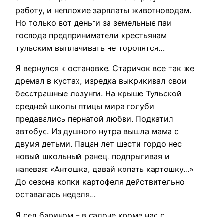
работу, и неплохие зарплаты животноводам.
Но только вот деньги за земельные паи
господа предприниматели крестьянам
тульским выплачивать не торопятся…
Я вернулся к остановке. Старичок все так же
дремал в кустах, изредка выкрикивал свои
бесстрашные лозунги. На крыше Тульской
средней школы птицы мира голуби
предавались пернатой любви. Подкатил
автобус. Из душного нутра вышла мама с
двумя детьми. Пацан лет шести гордо нес
новый школьный ранец, подпрыгивая и
напевая: «Антошка, давай копать картошку…»
До сезона копки картофеля действительно
оставалась неделя…
Я сел барином – в салоне кроме нас с