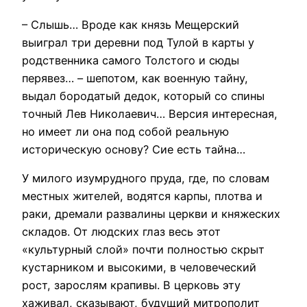
– Слышь… Вроде как князь Мещерский
выиграл три деревни под Тулой в карты у
родственника самого Толстого и сюды
перявез… – шепотом, как военную тайну,
выдал бородатый дедок, который со спины
точный Лев Николаевич… Версия интересная,
но имеет ли она под собой реальную
историческую основу? Сие есть тайна…
У милого изумрудного пруда, где, по словам
местных жителей, водятся карпы, плотва и
раки, дремали развалины церкви и княжеских
складов. От людских глаз весь этот
«культурный слой» почти полностью скрыт
кустарником и высокими, в человеческий
рост, зарослям крапивы. В церковь эту
хаживал, сказывают, будущий митрополит