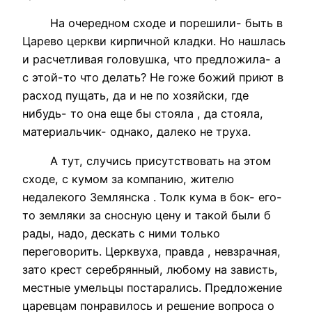
На очередном сходе и порешили- быть в
Царево церкви кирпичной кладки. Но нашлась
и расчетливая головушка, что предложила- а
с этой-то что делать? Не гоже божий приют в
расход пущать, да и не по хозяйски, где
нибудь- то она еще бы стояла , да стояла,
материальчик- однако, далеко не труха.
А тут, случись присутствовать на этом
сходе, с кумом за компанию, жителю
недалекого Землянска . Толк кума в бок- его-
то земляки за сносную цену и такой были б
рады, надо, дескать с ними только
переговорить. Церквуха, правда , невзрачная,
зато крест серебрянный, любому на зависть,
местные умельцы постарались. Предложение
царевцам понравилось и решение вопроса о