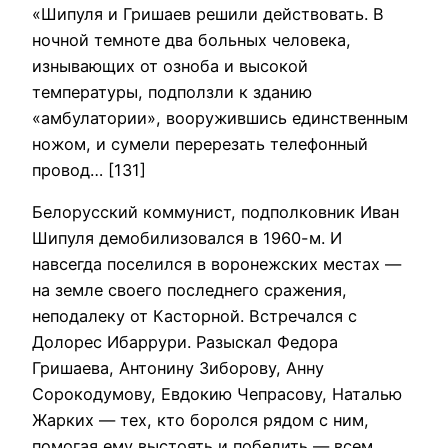
«Шипуля и Гришаев решили действовать. В
ночной темноте два больных человека,
изнывающих от озноба и высокой
температуры, подползли к зданию
«амбулатории», вооружившись единственным
ножом, и сумели перерезать телефонный
провод… [131]
Белорусский коммунист, подполковник Иван
Шипуля демобилизовался в 1960-м. И
навсегда поселился в воронежских местах —
на земле своего последнего сражения,
неподалеку от Касторной. Встречался с
Долорес Ибаррури. Разыскал Федора
Гришаева, Антонину Зиборову, Анну
Сорокодумову, Евдокию Чепрасову, Наталью
Жарких — тех, кто боролся рядом с ним,
помогая ему выстоять и победить — всем