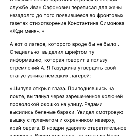
службе Иван Сафонович переписал для жены
незадолго до того появившееся во фронтовых
газетах стихотворение Константина Симонова
«Жди меня». «
А вот о лагере, которого вроде бы не было .
Специально выделил шрифтом ту
информацию, которая говорит в пользу
стремлений А. Я Газуцкина утвердить свой
статус узника немецких лагерей:
«Шипуля открыл глаза. Приподнявшись на
локте, выглянул через зарешеченное колючей
проволокой окошко на улицу. Рядами
высились беленые бараки. Увидел смотровую
вышку с пулеметом и охранником наверху,
край оврага. В ноздри ударило отвратительное
зловонье. Вспомнил: сюда, на станцию Ново-