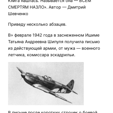
Книга нашлась. Называется она — ВСЕМ
СМЕРТЯМ НАЗЛО». Автор — Дмитрий
Шевченко
Приведу несколько абзацев.
В» феврале 1942 года в заснеженном Ишиме
Татьяна Андреевна Шипуля получила письмо
из действующей армии, от мужа — военного
летчика, комиссара эскадрильи.
В письме после коротких строчек о боевой