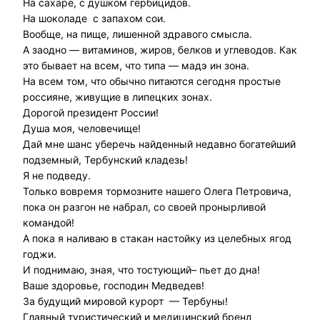
На сахаре, с душком гербицидов.
На шоколаде с запахом сои.
Вообще, на пище, лишенной здравого смысла.
А заодно — витаминов, жиров, белков и углеводов. Как
это бывает на всем, что типа — мадэ ин зона.
На всем том, что обычно питаются сегодня простые
россияне, живущие в липецких зонах.
Дорогой президент России!
Душа моя, человечище!
Дай мне шанс уберечь найденный недавно богатейший
подземный, Тербунский кладезь!
Я не подведу.
Только вовремя тормозните нашего Олега Петровича,
пока он разгон не набрал, со своей пронырливой
командой!
А пока я наливаю в стакан настойку из целебных ягод
годжи.
И поднимаю, зная, что тостующий– пьет до дна!
Ваше здоровье, господин Медведев!
За будущий мировой курорт — Тербуны!
Главный туристический и медицинский бренд