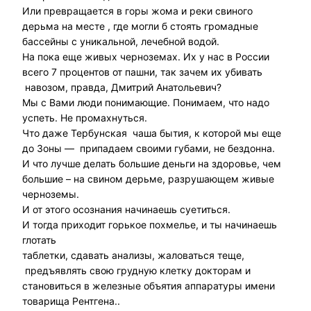
Или превращается в горы жома и реки свиного
дерьма на месте , где могли б стоять громадные
бассейны с уникальной, лечебной водой.
На пока еще живых черноземах. Их у нас в России
всего 7 процентов от пашни, так зачем их убивать
навозом, правда, Дмитрий Анатольевич?
Мы с Вами люди понимающие. Понимаем, что надо
успеть. Не промахнуться.
Что даже Тербунская чаша бытия, к которой мы еще
до Зоны — припадаем своими губами, не бездонна.
И что лучше делать большие деньги на здоровье, чем
большие – на свином дерьме, разрушающем живые
черноземы.
И от этого осознания начинаешь суетиться.
И тогда приходит горькое похмелье, и ты начинаешь
глотать
таблетки, сдавать анализы, жаловаться теще,
предъявлять свою грудную клетку докторам и
становиться в железные объятия аппаратуры имени
товарища Рентгена..