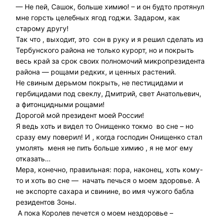
— Не пей, Сашок, больше химию! – и он будто протянул
мне горсть целебных ягод годжи. Задаром, как
старому другу!
Так что , выходит, это сон в руку и я решил сделать из
Тербунского района не только курорт, но и покрыть
весь край за срок своих полномочий микропрезидента
района — рощами редких, и ценных растений.
Не свиным дерьмом покрыть, не пестицидами и
гербицидами под свеклу, Дмитрий, свет Анатольевич,
а фитонцидными рощами!
Дорогой мой президент моей России!
Я ведь хоть и видел то Онищенко токмо во сне – но
сразу ему поверил! И , когда господин Онищенко стал
умолять меня не пить больше химию , я не мог ему
отказать…
Мера, конечно, правильная: пора, наконец, хоть кому-
то и хоть во сне — начать печься о моем здоровье. А
не экспорте сахара и свинине, во имя чужого бабла
резидентов Зоны.
А пока Королев печется о моем нездоровье –