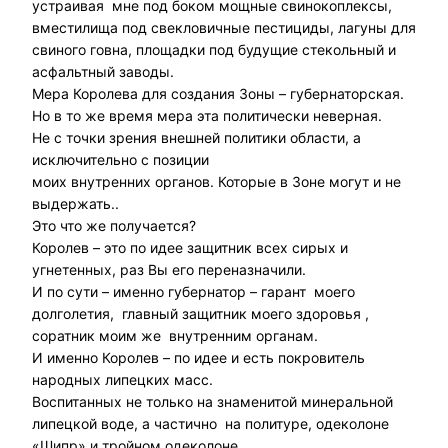
устраивая мне под боком мощные свинокоплексы,
вместилища под свекловичные пестициды, лагуны для
свиного говна, площадки под будущие стекольный и
асфальтный заводы.
Мера Королева для создания Зоны – губернаторская.
Но в то же время мера эта политически неверная.
Не с точки зрения внешней политики области, а
исключительно с позиции
моих внутренних органов. Которые в Зоне могут и не
выдержать..
Это что же получается?
Королев – это по идее защитник всех сирых и
угнетенных, раз Вы его переназначили.
И по сути – именно губернатор – гарант моего
долголетия, главный защитник моего здоровья ,
соратник моим же внутренним органам.
И именно Королев – по идее и есть покровитель
народных липецких масс.
Воспитанных не только на знаменитой минеральной
липецкой воде, а частично на политуре, одеколоне
«Шипр» и тройном одеколоне.