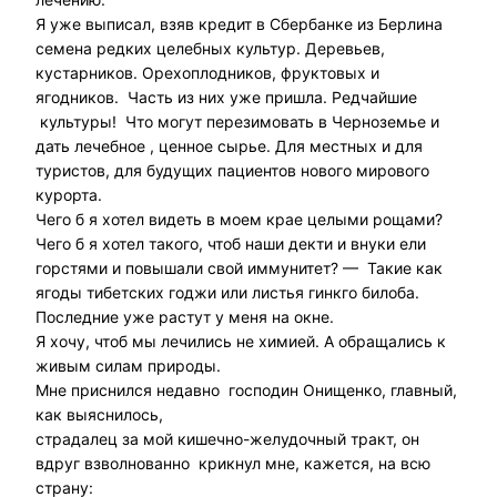
Я уже выписал, взяв кредит в Сбербанке из Берлина
семена редких целебных культур. Деревьев,
кустарников. Орехоплодников, фруктовых и
ягодников. Часть из них уже пришла. Редчайшие
культуры! Что могут перезимовать в Черноземье и
дать лечебное , ценное сырье. Для местных и для
туристов, для будущих пациентов нового мирового
курорта.
Чего б я хотел видеть в моем крае целыми рощами?
Чего б я хотел такого, чтоб наши декти и внуки ели
горстями и повышали свой иммунитет? — Такие как
ягоды тибетских годжи или листья гинкго билоба.
Последние уже растут у меня на окне.
Я хочу, чтоб мы лечились не химией. А обращались к
живым силам природы.
Мне приснился недавно господин Онищенко, главный,
как выяснилось,
страдалец за мой кишечно-желудочный тракт, он
вдруг взволнованно крикнул мне, кажется, на всю
страну: