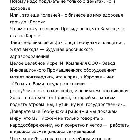
Потому надо подумать не только о деньгах, но и
здоровье.
Или , это еще полезней – о бизнесе во имя здоровья
граждан России.
Я вам скажу, господин Президент то, что Вам еще не
сказал Королев.
Таки свершившийся факт: под Тербунами плещется ,
ждет выхода — будущее российского
здравоохранения!
Целое целебное море! И Компания ООО» Завод
Инновационного Промышленного оборудования»
может подтвердить, что я прав, а Королев – нет.
Ибо мы с Вами государственники —
республиканского масштаба, и понимаем, что никакая
Зона – не затмит тот Проект, который мы можем
поднять втроем: Вы, Путин, ну и я, государственник…
Доверьте мне Тербунский район – и мы докажем
миру, что мы можем не только говорить о
народосбережении, но и конретно и четко — работать
в данном инновационном направлении!
Что я могу бегло сказать о целебном море под