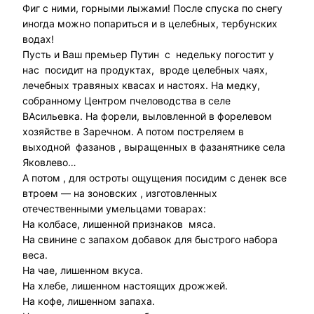
Фиг с ними, горными лыжами! После спуска по снегу
иногда можно попариться и в целебных, тербунских
водах!
Пусть и Ваш премьер Путин с недельку погостит у
нас посидит на продуктах, вроде целебных чаях,
лечебных травяных квасах и настоях. На медку,
собранному Центром пчеловодства в селе
ВАсильевка. На форели, выловленной в форелевом
хозяйстве в Заречном. А потом постреляем в
выходной фазанов , выращенных в фазанятнике села
Яковлево…
А потом , для остроты ощущения посидим с денек все
втроем — на зоновских , изготовленных
отечественными умельцами товарах:
На колбасе, лишенной признаков мяса.
На свинине с запахом добавок для быстрого набора
веса.
На чае, лишенном вкуса.
На хлебе, лишенном настоящих дрожжей.
На кофе, лишенном запаха.