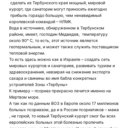
сделать из Тербунского края мощный, мировой
курорт, где санатории могут приносить ежегодно
прибыль гораздо большую, чем ненавидимый
королевской командой – НЛМК.
Вода в источнике, обнаруженном в Тербунском
районе, имеет, господин Медведев, температуру
около 90° С, то есть, этот источник является
геотермальным, и может также служить поставщиком
тепловой энергии.
То есть здесь можно как в Израиле – создать сеть
мировых курортов и санаториев, развивать туризм и
здравоохранения, невзирая на снижение экспорта
сахара и свинины во имя бабла конкретных
устроителей Зоны «Тербуны»
К примеру – псориаз прекрасно лечится именно на
Мертвом море.
А так как по данным ВОЗ в Европе около 17 миллионов
больных псориазом, да и в России псориатиков – мама
, не горюй, то новый Тербунский курорт смог бы всех
европейских больных этой болезнью пролечить