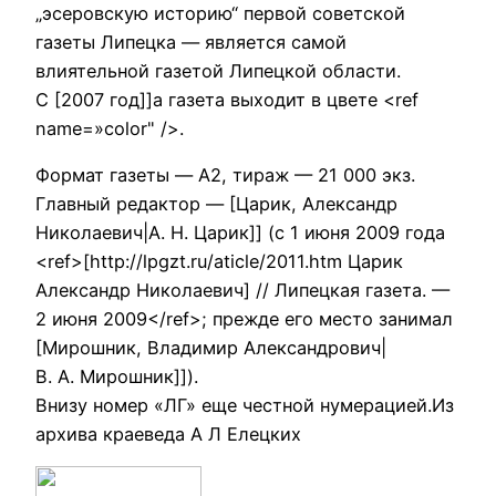
„эсеровскую историю“ первой советской
газеты Липецка — является самой
влиятельной газетой Липецкой области.
С [2007 год]]а газета выходит в цвете <ref
name=»color" />.
Формат газеты — A2, тираж — 21 000 экз.
Главный редактор — [Царик, Александр
Николаевич|А. Н. Царик]] (с 1 июня 2009 года
<ref>[http://lpgzt.ru/aticle/2011.htm Царик
Александр Николаевич] // Липецкая газета. —
2 июня 2009</ref>; прежде его место занимал
[Мирошник, Владимир Александрович|
В. А. Мирошник]]).
Внизу номер «ЛГ» еще честной нумерацией.Из
архива краеведа А Л Елецких