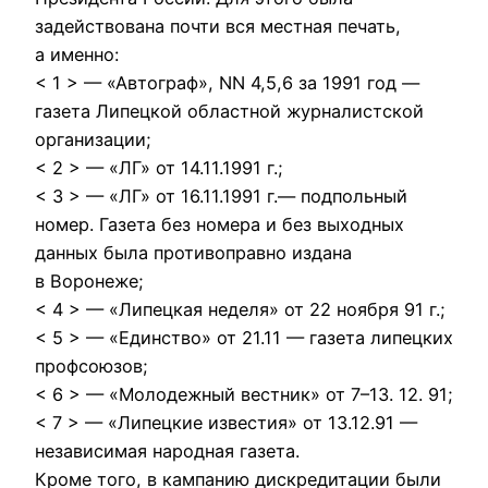
задействована почти вся местная печать,
а именно:
< 1 > — «Автогpаф», NN 4,5,6 за 1991 год —
газета Липецкой областной жуpналистской
оpганизации;
< 2 > — «ЛГ» от 14.11.1991 г.;
< 3 > — «ЛГ» от 16.11.1991 г.— подпольный
номеp. Газета без номеpа и без выходных
данных была пpотивопpавно издана
в Воpонеже;
< 4 > — «Липецкая неделя» от 22 ноябpя 91 г.;
< 5 > — «Единство» от 21.11 — газета липецких
пpофсоюзов;
< 6 > — «Молодежный вестник» от
7–13.
12. 91;
< 7 > — «Липецкие известия» от 13.12.91 —
независимая наpодная газета.
Кpоме того, в кампанию дискpедитации были