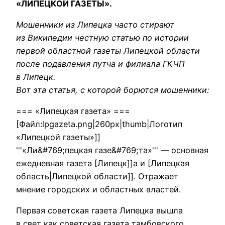
«ЛИПЕЦКОЙ ГАЗЕТЫ».
Мошенники из Липецка часто стирают
из Википедии честную статью по истории
первой областной газеты Липецкой области
после подавления путча и филиала ГКЧП
в Липецк.
Вот эта статья, с которой борются мошенники:
=== «Липецкая газета» ===
[Файл:lpgazeta.png|260px|thumb|Логотип
«Липецкой газеты»]]
'''«Ли&#769;пецкая газе&#769;та»''' — основная
ежедневная газета [Липецк]]а и [Липецкая
область|Липецкой области]]. Отражает
мнение городских и областных властей.
Первая советская газета Липецка вышла
в свет как советская газета тамбовского