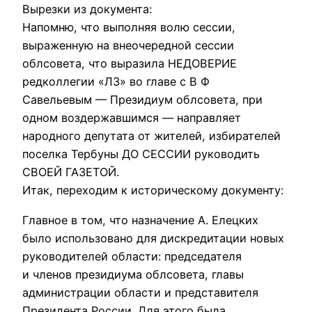
Вырезки из документа:
Напомню, что выполняя волю сессии,
выраженную на внеочередной сессии
облсовета, что выразила НЕДОВЕРИЕ
редколлегии «ЛЗ» во главе с В Ф
Савельевым — Президиум облсовета, при
одном воздержавшимся — направляет
народного депутата от жителей, избирателей
поселка Тербуны ДО СЕССИИ руководить
СВОЕЙ ГАЗЕТОЙ.
Итак, переходим к историческому документу:
Главное в том, что назначение А. Елецких
было использовано для дискpедитации новых
pуководителей области: пpедседателя
и членов пpезидиума облсовета, главы
администpации области и пpедставителя
Пpезидента России. Для этого была