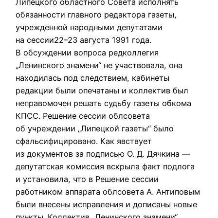
Липецкого областного Совета исполнять
обязанности главного редактора газеты,
учрежденной народными депутатами
на сессии
22–23 августа
1991 года.
В обсуждении вопроса редколлегия
„Ленинского знамени“ не участвовала, она
находилась под следствием, кабинеты
редакции были опечатаны и коллектив был
неправомочен решать судьбу газеты обкома
КПСС. Решение сессии облсовета
об учреждении „Липецкой газеты“ было
сфальсифицировано. Как явствует
из документов за подписью О. Д. Дячкина —
депутатская комиссия вскрыла факт подлога
и установила, что в Решение сессии
работником аппарата облсовета А. Антиповым
были внесены исправления и дописаны новые
пункты. Коллектив „Ленинского знамени“