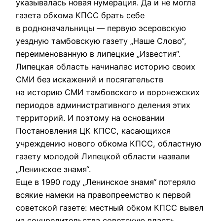
указывалась новая нумерация. Да и не могла
газета обкома КПСС брать себе
в родноначальницы — первую эсеровскую
уездную тамбовскую газету „Наше Слово“,
переименованную в липецкие „Известия“.
Липецкая область начиналас историю своих
СМИ без искажений и посягательств
на историю СМИ тамбовского и воронежских
периодов административного деления этих
территорий. И поэтому на основании
Постановления ЦК КПСС, касающихся
учреждению нового обкома КПСС, областную
газету молодой Липецкой области назвали
„Ленинское знамя“.
Еще в 1990 году „Ленинское знамя“ потеряло
всякие намеки на правопреемство к первой
советской газете: местный обком КПСС вывел
из соучредительства советскую власть.