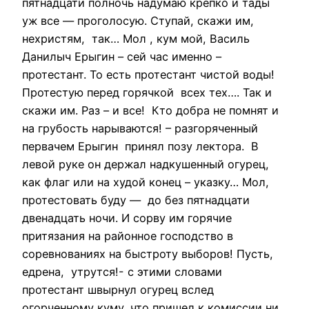
пятнадцати полночь надумаю крепко и тады
уж все — проголосую. Ступай, скажи им,
нехристям, так… Мол , кум мой, Василь
Данилыч Ерыгин – сей час именно –
протестант. То есть протестант чистой воды!
Протестую перед горячкой всех тех…. Так и
скажи им. Раз – и все! Кто добра не помнят и
на грубость нарываются! – разгоряченный
первачем Ерыгин принял позу лектора. В
левой руке он держал надкушенный огурец,
как флаг или на худой конец – указку… Мол,
протестовать буду — до без пятнадцати
двенадцать ночи. И сорву им горячие
притязания на районное господство в
соревнованиях на быстроту выборов! Пусть,
едрена, утрутся!- с этими словами
протестант швырнул огурец вслед
огорченному куму, что пришел к комиссии ни