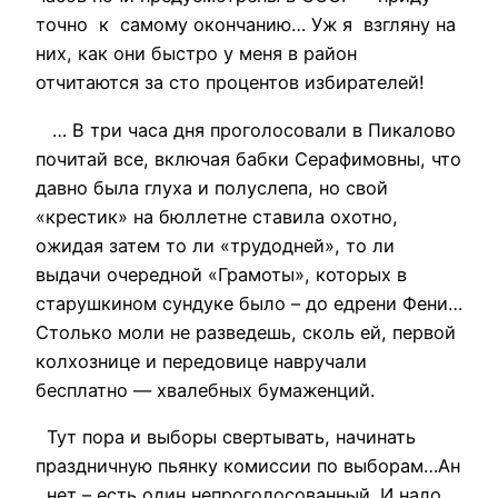
точно к самому окончанию… Уж я взгляну на
них, как они быстро у меня в район
отчитаются за сто процентов избирателей!
… В три часа дня проголосовали в Пикалово
почитай все, включая бабки Серафимовны, что
давно была глуха и полуслепа, но свой
«крестик» на бюллетне ставила охотно,
ожидая затем то ли «трудодней», то ли
выдачи очередной «Грамоты», которых в
старушкином сундуке было – до едрени Фени…
Столько моли не разведешь, сколь ей, первой
колхознице и передовице навручали
бесплатно — хвалебных бумаженций.
Тут пора и выборы свертывать, начинать
праздничную пьянку комиссии по выборам…Ан
, нет – есть один непроголосованный. И надо