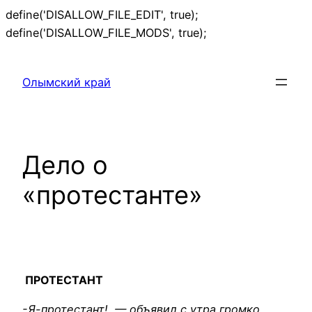
define('DISALLOW_FILE_EDIT', true);
Перейти
define('DISALLOW_FILE_MODS', true);
к
содержимому
Олымский край
Дело о
«протестанте»
ПРОТЕСТАНТ
-Я-протестант! — объявил с утра громко