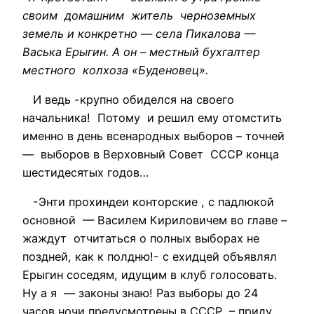
своим домашним житель черноземных
земель и конкретно — села Пикалова —
Васька Ерыгин. А он – местный бухгалтер
местного колхоза «Буденовец».
И ведь -крупно обиделся на своего
начальника! Потому и решил ему отомстить
именно в день всенародных выборов – точней
— выборов в Верховный Совет СССР конца
шестидесятых годов…
-Энти прохиндеи конторские , с падлюкой
основной — Василем Кириловичем во главе –
жаждут отчитаться о полных выборах не
поздней, как к полдню!- с ехидцей объявлял
Ерыгин соседям, идущим в клуб голосовать.
Ну а я — законы знаю! Раз выборы до 24
часов ночи предусмотрены в СССР – приду