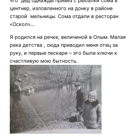
что дед однажды привез с рыбалки сома в
центнер, изловленного на донку в районе
старой мельницы. Сома отдали в ресторан
«Оскол»…
Я родился на речке, величиной в Олым. Малая
река детства , сюда приводил меня отец за
руку, и первые пескари – это были ключи к
счастливую мою бытность.