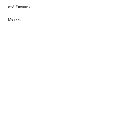
от
А.Елецких
Метки: