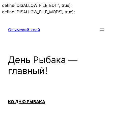
define('DISALLOW_FILE_EDIT', true);
Перейти
define('DISALLOW_FILE_MODS', true);
к
содержимому
Олымский край
День Рыбака —
главный!
КО ДНЮ РЫБАКА