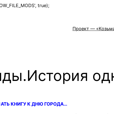
Перейти
LOW_FILE_MODS', true);
к
содержимому
Проект — «Козьм
нды.История од
ТЬ КНИГУ К ДНЮ ГОРОДА…