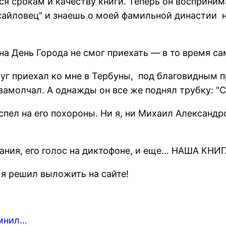
лся срокам и качеству книги. Теперь он восприним
аусайловец" и знаешь о моей фамильной династии 
на День Города не смог приехать — в то время с
уг приехал ко мне в Тербуны, под благовидным пр
замолчал. А однажды он все же поднял трубку: "
спел на его похороны. Ни я, ни Михаил Александр
ания, его голос на диктофоне, и еще… НАША КНИГ
 я решил выложить на сайте!
омнил…