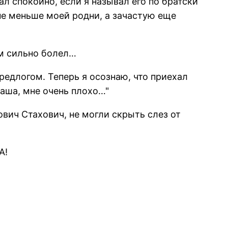
ал спокойно, если я называл его по братски
не меньше моей родни, а зачастую еще
ам сильно болел…
едлогом. Теперь я осознаю, что приехал
Саша, мне очень плохо…"
ович Стахович, не могли скрыть слез от
А!