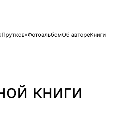
аПрутков»
Фотоальбом
Об авторе
Книги
ной книги