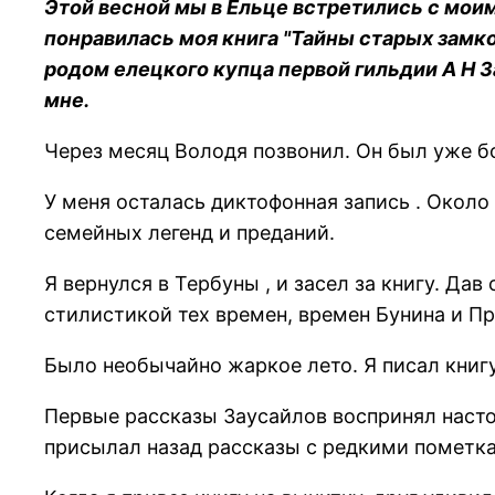
Этой весной мы в Ельце встретились с мо
понравилась моя книга "Тайны старых замков
родом елецкого купца первой гильдии А Н З
мне.
Через месяц Володя позвонил. Он был уже бол
У меня осталась диктофонная запись . Около
семейных легенд и преданий.
Я вернулся в Тербуны , и засел за книгу. Да
стилистикой тех времен, времен Бунина и П
Было необычайно жаркое лето. Я писал книгу
Первые рассказы Заусайлов воспринял насто
присылал назад рассказы с редкими пометка