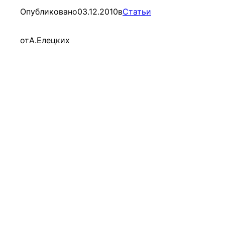
Опубликовано
03.12.2010
в
Статьи
от
А.Елецких