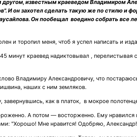
им другом, известным краеведом Владимиром А
". И он захотел сделать такую же по стилю и фо
аусайлова. Он пообещал воедино собрать все ле
ен и торопил меня, чтоб я успел написать и изда
 45 минут краевед надиктовывал , перелистывая 
в слово Владимиру Александровичу, что постараюс
ришвина, наших с ним земляков.
, завернувшись, как в платок, в мокрое полотенц
роженно. А потом — восторженно. Ему нравился и
ми: "Хорошо! Мне нравится! Одобряю, Александр!