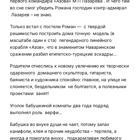
первого командира «Азова» М П Лазарева . И чего там
во сне смог убедить Романа господин контр-адмирал
Лазарев – не знаю.
Только встал с постели Роман — с твердой
решимостью построить дома точную модель (в
масштабе один к ста) легендарного линейного
корабля «Азов», что в знаменитом Наваринском
сражении разбил египетско-турецкие эскадры…
Родители отнеслись к новому увлечению их творчески
одаренного домашнего скульптора, гитариста,
баяниста и художника спокойно: главное, на улице не
слоняется, бездельником не болтается, а полезными
проектами занят!
Уголок бабушкиной комнаты два года подряд
выполнял роль верфи…
Бабушка во внуке души не чает, потому запах
канифоли, клея и прочие неудобства – терпела, а
иногда и помогала внуку , подкармливая любимого