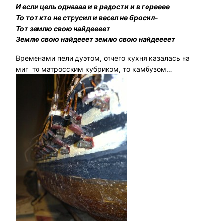
И если цель однаааа и в радости и в горееее
То тот кто не струсил и весел не бросил-
Тот землю свою найдеееет
Землю свою найдееет землю свою найдеееет
Временами пели дуэтом, отчего кухня казалась на
миг то матросским кубриком, то камбузом…