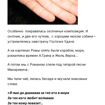
Особенно понравилась охотничья композиция. И
охотник, и две его чуткие, с хорошим нюхом собаки –
устремлялись навстречу Госпоже Удаче.
А на картинах Ромы опять были корабли, море,
романтика времен А.Грина и Жюль Верна…
А потом мы с Романом спели под гитарой песни
Макаревича :
Мы пили чай, лилась беседа и звучали знакомые
слова:
«Я пью до днаааааа за тех кто в море
За тех кого любит волнаааа
За тех кому повезет…