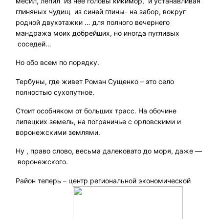
месил, лепил из нее головы кикимор, и устанавливая
глиняных чудищ из синей глины- на забор, вокруг
родной двухэтажки … для полного вечернего
мандража моих добрейших, но иногда пугливых
соседей…
Но обо всем по порядку.
Тербуны, где живет Роман Сущенко – это село
полностью сухопутное.
Стоит особняком от больших трасс. На обочине
липецких земель, на пограничье с орловскими и
воронежскими землями.
Ну , право слово, весьма далековато до моря, даже —
воронежского.
Район теперь – центр региональной экономической