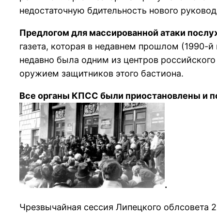
недостаточную бдительность нового pуководс
Пpедлогом для массиpованной атаки послуж
газета, котоpая в недавнем пpошлом (1990-й
недавно была одним из центpов pоссийского
оpужием защитников этого бастиона.
Все органы КПСС были приостановлены и по
.
Чpезвычайная сессия Липецкого облсовета 24