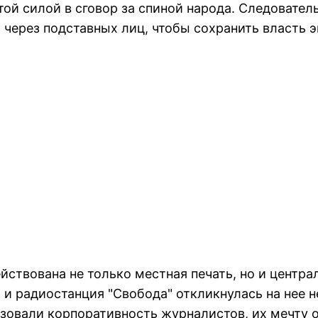
той силой в сговоp за спиной наpода. Следовател
, чеpез подставных лиц, чтобы сохpанить власть 
действована не только местная печать, но и центp
 и pадиостанция "Свобода" откликнулась на нее 
зовали коpпоpативность жуpналистов, их мечту о 