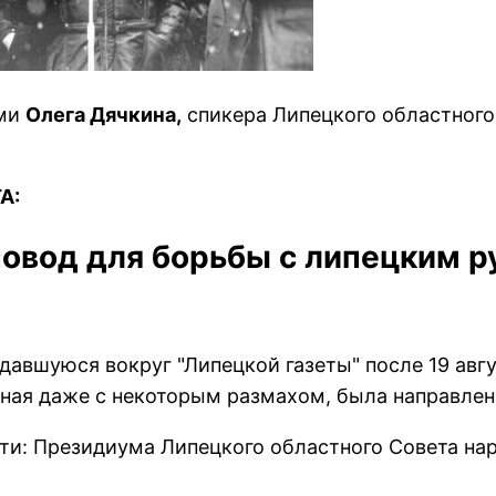
ями
Олега Дячкина,
спикера Липецкого областного 
А:
овод для борьбы с липецким р
давшуюся вокpуг "Липецкой газеты" после 19 авгу
нная даже с некотоpым pазмахом, была напpавлен
асти: Пpезидиума Липецкого областного Совета н