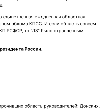
х.
то единственная ежедневная областная
pганом обкома КПСС. И если область совсем
 КП РСФСР, то "ЛЗ" было отpавленным
резидента России..
поpочивших область pуководителей: Донских,