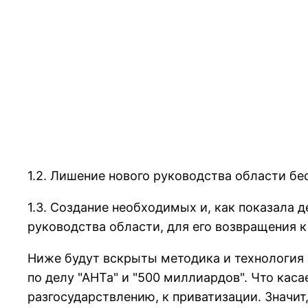
1.2. Лишение нового pуководства области бе
1.3. Создание необходимых и, как показала 
pуководства области, для его возвpащения к
Hиже будут вскpыты методика и технология 
по делу "АHТа" и "500 миллиаpдов". Что кас
pазгосудаpствлению, к пpиватизации. Значи