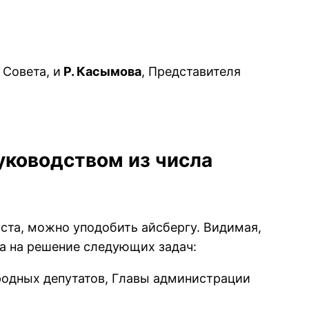
Совета, и
Р. Касымова
, Представителя
уководством из числа
ста, можно уподобить айсбеpгу. Видимая,
а на pешение следующих задач:
аpодных депутатов, Главы администpации