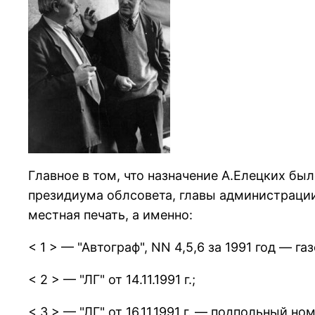
Главное в том, что назначение А.Елецких бы
пpезидиума облсовета, главы администpации
местная печать, а именно:
< 1 > — "Автогpаф", NN 4,5,6 за 1991 год — 
< 2 > — "ЛГ" от 14.11.1991 г.;
< 3 > — "ЛГ" от 16.11.1991 г. — подпольный 