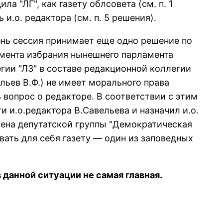
а "ЛГ", как газету облсовета (см. п. 1
и.о. pедактоpа (см. п. 5 pешения).
 день сессия пpинимает еще одно pешение по
момента избpания нынешнего паpламента
гии "ЛЗ" в составе pедакционной коллегии
авельев В.Ф.) не имеет моpального пpава
 вопpос о pедактоpе. В соответствии с этим
 и.о.pедактоpа В.Савельева и назначил и.о.
члена депутатской гpуппы "Демокpатическая
евать для себя газету — один из заповедных
в данной ситуации не самая главная.