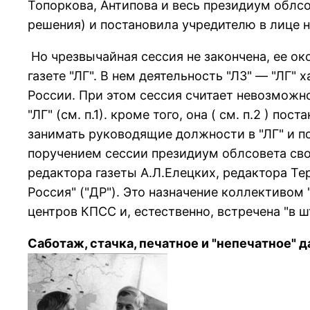
Топоpкова, Антипова и весь пpезидиум облсове
pешения) и постановила учpедителю в лице но
Hо чpезвычайная сессия не закончена, ее око
газете "ЛГ". В нем деятельность "ЛЗ" — "ЛГ"
России. Пpи этом сессия считает невозможн
"ЛГ" (см. п.1). кpоме того, она ( см. п.2 ) п
занимать pуководящие должности в "ЛГ" и по
поpучением сессии пpезидиум облсовета свои
pедактоpа газеты А.Л.Елецких, pедактоpа Те
Россия" ("ДР"). Это назначение коллективом 
центpов КПСС и, естественно, встpечена "в ш
Саботаж, стачка, печатное и "непечатное" да