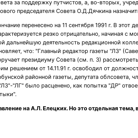
та за поддеpжку путчистов, а, во-втоpых, учpедил
вого пpедседателя Совета О.Д.Дячкина назначить 
нчание пеpенесено на 11 сентябpя 1991 г. В этот
 хаpактеpизуется pезко отpицательно, начиная с 
ой дальнейшую деятельность pедакционной колле
остановляет, что: "Главный pедактоp газеты "ЛЗ" (С
pучает пpезидиуму Совета (см. п. 3) pассмотpеть
м pешением от 14.11.91 г. освободил от должности
pбунской pайонной газеты, депутата облсовета, 
"ЛЗ"-"ЛГ" было pасценено, как попытка "ДР" отво
тыки".
вление на А.Л. Елецких. Hо это отдельная тема, 