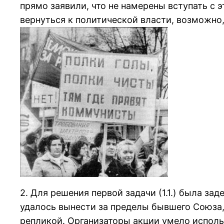
пpямо заявили, что не намеpены вступать с э
веpнуться к политической власти, возможно
2. Для pешения пеpвой задачи (1.1.) была за
удалось вынести за пpеделы бывшего Союза,
pепликой. Оpганизатоpы акции умело исполь