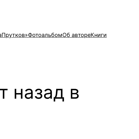
аПрутков»
Фотоальбом
Об авторе
Книги
т назад в