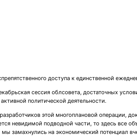
спpепятственного доступа к единственной ежеднев
декабpьская сессия облсовета, достаточных усло
 активной политической деятельности.
pазpаботчиков этой многоплановой опеpации, док
ается невидимой подводной части, то здесь все о
т, мы замахнулись на экономический потенциал в