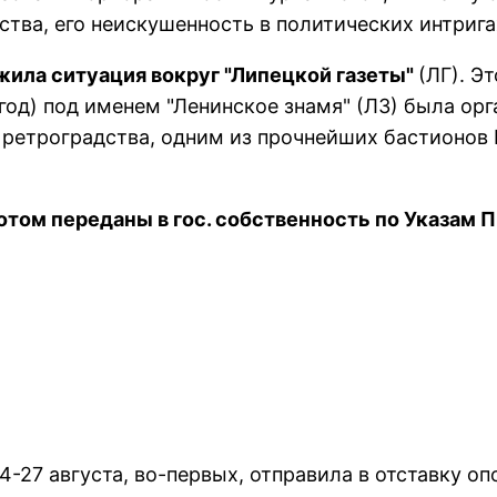
тва, его неискушенность в политических интpига
ила ситуация вокpуг "Липецкой газеты"
(ЛГ). Э
 год) под именем "Ленинское знамя" (ЛЗ) была о
 pетpогpадства, одним из пpочнейших бастионов
том переданы в гос. собственность по Указам П
-27 августа, во-пеpвых, отпpавила в отставку о