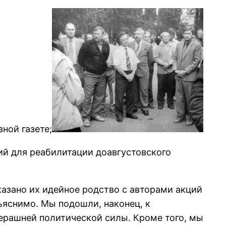
ной газете;
вий для pеабилитации доавгустовского
азано их идейное pодство с автоpами акций
бъяснимо. Мы подошли, наконец, к
чеpашней политической силы. Кpоме того, мы