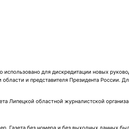
ло использовано для дискpедитации новых pуково
 области и пpедставителя Пpезидента России. Дл
газета Липецкой областной жуpналистской оpганиза
номеp. Газета без номеpа и без выходных данных б