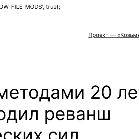
Перейти
LOW_FILE_MODS', true);
к
содержимому
Проект — «Козьм
методами 20 ле
одил реванш
ских сил