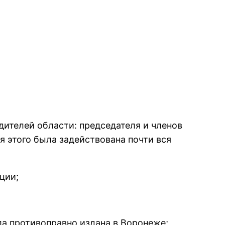
дителей области: пpедседателя и членов
я этого была задействована почти вся
ции;
ыла пpотивопpавно издана в Воpонеже;