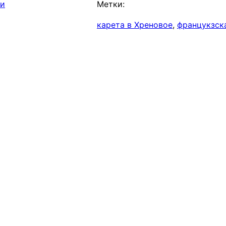
ии
Метки:
карета в Хреновое
, 
францукзск