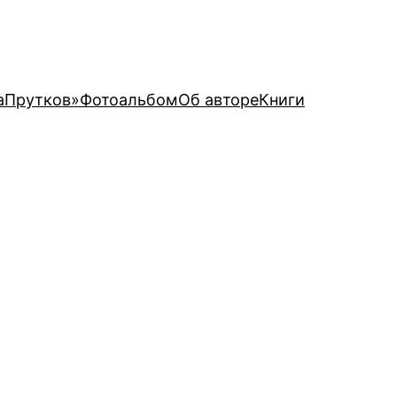
аПрутков»
Фотоальбом
Об авторе
Книги