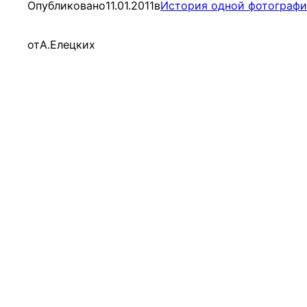
Опубликовано
11.01.2011
в
История одной фотограф
от
А.Елецких