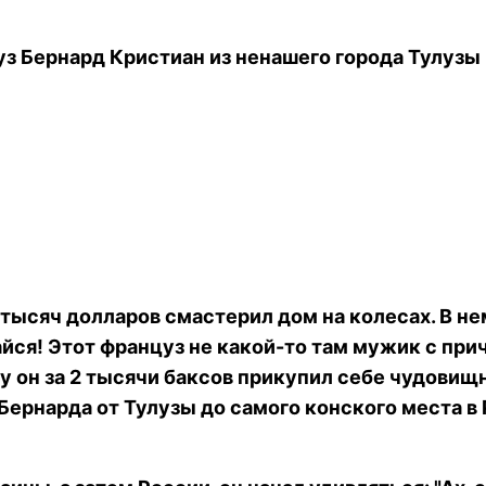
уз Бернард Кристиан из ненашего города Тулузы
5 тысяч долларов смастерил дом на колесах. В не
айся! Этот француз не какой-то там мужик с при
му он за 2 тысячи баксов прикупил себе чудовищ
 Бернарда от Тулузы до самого конского места 