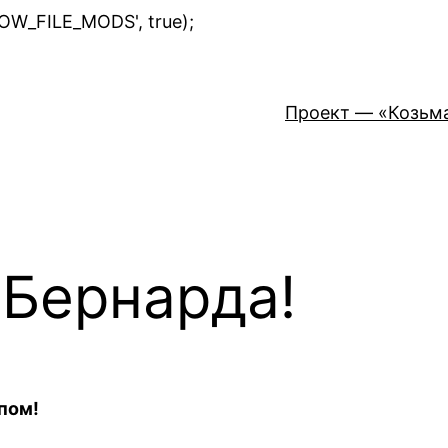
Перейти
LOW_FILE_MODS', true);
к
содержимому
Проект — «Козьм
 Бернарда!
опом!