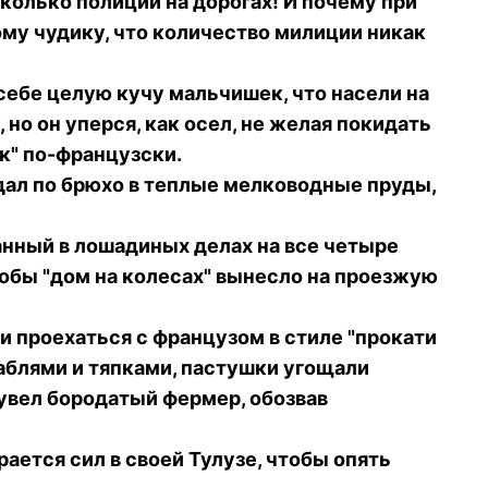
сколько полиции на дорогах! И почему при
ому чудику, что количество милиции никак
себе целую кучу мальчишек, что насели на
 но он уперся, как осел, не желая покидать
ик" по-французски.
едал по брюхо в теплые мелководные пруды,
анный в лошадиных делах на все четыре
чтобы "дом на колесах" вынесло на проезжую
 проехаться с французом в стиле "прокати
раблями и тяпками, пастушки угощали
увел бородатый фермер, обозвав
ается сил в своей Тулузе, чтобы опять