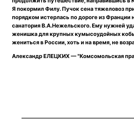
продолжить путешествие, направившись в 
Я покормил Филу. Пучок сена тяжеловоз при
порядком истерлась по дороге из Франции н
санатория В.А.Нежельского. Ему нужней уда
женишка для крупных кумысоудойных кобыл
жениться в России, хоть и на время, не воз
Александр ЕЛЕЦКИХ — "Комсомольская прав