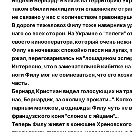
Бедный Бернард! Въехав на территорию Украи
таком обилии милиции эти славянские стра
не связано у нас с количеством правонару
В дороге тяжеловоз Филу тоже наверняка уд
наго со всех сторон. На Украине с "телеги"
своего кинооператора, который очень нежн
Филу на ночевках спокойно пасся на лугах,
ржал, переговариваясь на "лошадином эспе
Интересно, что в замечательной кибитке на
ноги Филу мог не сомневаться, что его хозя
часть.
Бернард Кристиан видел голосующих на тра
нас, Бернардик, за околицу прокати…". Ко
парным молоком, а однажды Филу чуть не в
французского коня "слоном с яйцами"…
Теперь Филу живет в конюшне Хреновского к