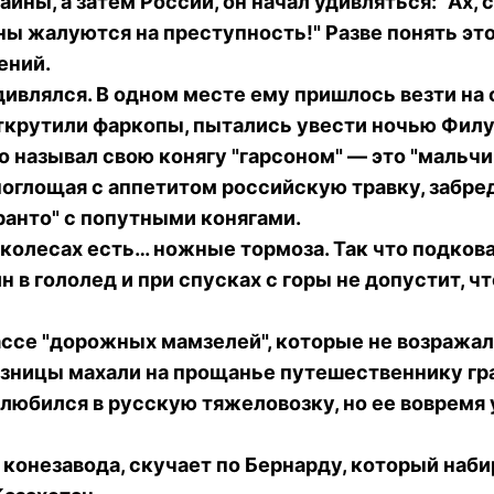
ны, а затем России, он начал удивляться: "Ах, 
ны жалуются на преступность!" Разве понять эт
шений.
ивлялся. В одном месте ему пришлось везти на 
 открутили фаркопы, пытались увести ночью Филу,
о называл свою конягу "гарсоном" — это "мальч
 поглощая с аппетитом российскую травку, забр
ранто" с попутными конягами.
 колесах есть… ножные тормоза. Так что подков
ин в гололед и при спусках с горы не допустит, 
ссе "дорожных мамзелей", которые не возражали
лхозницы махали на прощанье путешественнику г
любился в русскую тяжеловозку, но ее вовремя 
онезавода, скучает по Бернарду, который набир