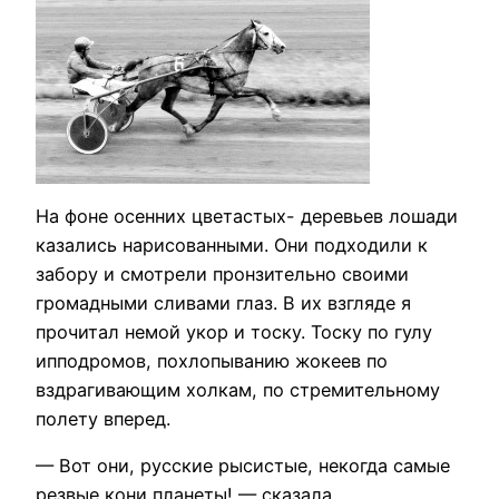
На фоне осенних цветастых- деревьев лошади
казались нарисованными. Они подходили к
забору и смотрели пронзительно своими
громадными сливами глаз. В их взгляде я
прочитал немой укор и тоску. Тоску по гулу
ипподромов, похлопыванию жокеев по
вздрагивающим холкам, по стремительному
полету вперед.
— Вот они, русские рысистые, некогда самые
резвые кони планеты! — сказала