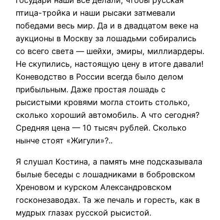
государи наши все делали, чтобы русская
птица-тройка и наши рысаки затмевали
победами весь мир. Да и в двадцатом веке на
аукционы в Москву за лошадьми собирались
со всего света — шейхи, эмиры, миллиардеры.
Не скупились, настоящую цену в итоге давали!
Коневодство в России всегда было делом
прибыльным. Даже простая лошадь с
рысистыми кровями могла стоить столько,
сколько хороший автомобиль. А что сегодня?
Средняя цена — 10 тысяч рублей. Сколько
нынче стоят «Жигули»?..
Я слушал Костина, а память мне подсказывала
былые беседы с лошадниками в бобровском
Хреновом и курском Александровском
госконезаводах. Та же печаль и горесть, как в
мудрых глазах русской рысистой.