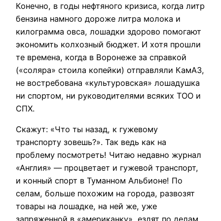
Конечно, в годы нефтяного кризиса, когда литр
бензина намного дороже литра молока и
килограмма овса, лошадки здорово помогают
экономить колхозный бюджет. И хотя прошли
те времена, когда в Воронеже за справкой
(«соляра» стоила копейки) отправляли КамАЗ,
не востребована «культуровская» лошадушка
ни спортом, ни руководителями всяких ТОО и
СПХ.
Скажут: «Что ты назад, к гужевому
транспорту зовешь?». Так ведь как на
проблему посмотреть! Читаю недавно журнал
«Англия» — процветает и гужевой транспорт,
и конный спорт в Туманном Альбионе! По
селам, больше похожим на города, развозят
товары на лошадке, на ней же, уже
запряженной в «американку», ездят по делам,