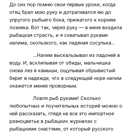
До сих пор помню свои первые уроки, когда
отец брал мою руку и дотрагивался ею до
упругого рыбьего бока, прижатого к корням
лозняка. Вот так, через руку — в меня входила
рыбацкая страсть, и я схватывал руками
налима, скользкого, как ледяная сосулька…
…Налим выскальзывал из ладоней в
воду. И, всхлипывая от обиды, мальчишка
снова лез в камыши, ощупывая обрывистый
берег в надежде, что в следующей норе налим
окажется менее проворным.
Ловля рыб руками! Сколько
любопытных и поучительных историй можно о
ней рассказать, глядя на все это импортное
разноцветье в рыбацких журналах с
рыбацкими снастями, от который русского