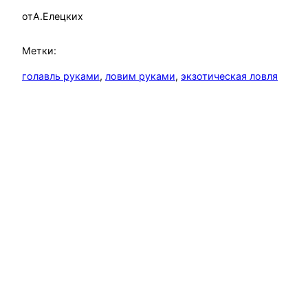
от
А.Елецких
Метки:
голавль руками
, 
ловим руками
, 
экзотическая ловля