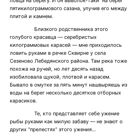
ловца на берегу. И он выволок-таки на берег
пятикилограммового сазана, улучив его между
плитой и камнем.
Близкого родственника этого
голубого красавца — серебристых
килограммовых карасей — мне приходилось
ловить руками в речке Сквирне у села
Сезеново Лебедянского района. Там река тоже
похожа на ручей, но лет десять назад
изобиловала щукой, плотвой и карасем.
Бывало в омутке за пять минут нашвыряешь из
воды на берег несколько десятков отборных
карасиков.
Те, кто представляет себе ужение
рыбы руками как милую забаву — не знают о
других “прелестях” этого ужения…