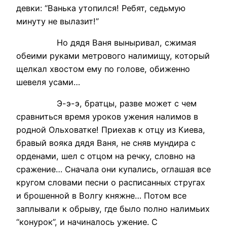
девки: “Ванька утопился! Ребят, седьмую
минуту не вылазит!”
Но дядя Ваня выныривал, сжимая
обеими руками метрового налимищу, который
щелкал хвостом ему по голове, обиженно
шевеля усами…
Э-э-э, братцы, разве может с чем
сравниться время уроков ужения налимов в
родной Ольховатке! Приехав к отцу из Киева,
бравый вояка дядя Ваня, не сняв мундира с
орденами, шел с отцом на речку, словно на
сражение… Сначала они купались, оглашая все
кругом словами песни о расписанных стругах
и брошенной в Волгу княжне… Потом все
заплывали к обрыву, где было полно налимьих
“конурок”, и начиналось ужение. С