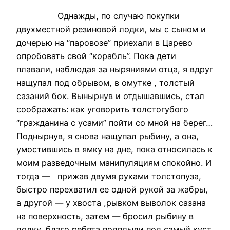
Однажды, по случаю покупки
двухместной резиновой лодки, мы с сыном и
дочерью на “паровозе” приехали в Царево
опробовать свой “корабль”. Пока дети
плавали, наблюдая за ныряниями отца, я вдруг
нащупал под обрывом, в омутке , толстый
сазаний бок. Вынырнув и отдышавшись, стал
соображать: как уговорить толстогубого
“гражданина с усами” пойти со мной на берег…
Поднырнув, я снова нащупал рыбину, а она,
умостившись в ямку на дне, пока относилась к
моим разведочным манипуляциям спокойно. И
тогда — прижав двумя руками толстопуза,
быстро перехватил ее одной рукой за жабры,
а другой — у хвоста ,рывком выволок сазана
на поверхность, затем — бросил рыбину в
лодку, благо ребята подплыли под самый куст.