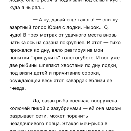
куда я нырял…
— А ну, давай еще такого! — слышу
азартный голос Юрия с лодки. Нырок… О,
чудо! В трех метрах от удачного места вновь
натыкаюсь на сазана покрупнее. И этот — тихо
прижался ко дну, вяло реагируя на мои
попытки “прищучить” толстогубого. И вот уже
две рыбины шлепают хвостами по дну лодки,
под визги детей и причитание сороки,
осуждающей весь этот кавардак вблизи ее
гнезда.
Да, сазан рыба военная, вооружена
колючей пикой с зазубринами — ей она махом
разрывает сети, может поранить
незадачливого ловца. Этакая меч-рыба в
речном исполнении, только вот норов у нее