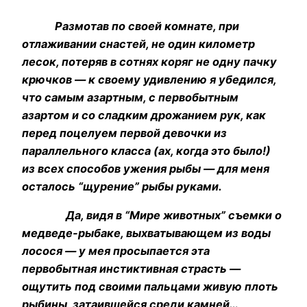
Размотав по своей комнате, при
отлаживании снастей, не один километр
лесок, потеряв в сотнях коряг не одну пачку
крючков — к своему удивлению я убедился,
что самым азартным, с первобытным
азартом и со сладким дрожанием рук, как
перед поцелуем первой девочки из
параллельного класса (ах, когда это было!)
из всех способов ужения рыбы — для меня
осталось “щурение” рыбы руками.
Да, видя в “Мире животных” съемки о
медведе-рыбаке, выхватывающем из воды
лосося — у мея просыпается эта
первобытная инстиктивная страсть —
ощутить под своими пальцами живую плоть
рыбины, затаившейся среди камней…