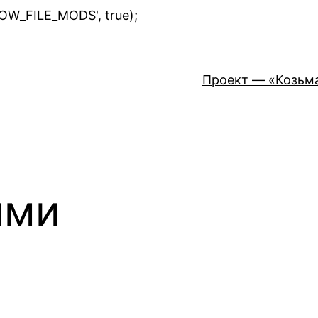
Перейти
LOW_FILE_MODS', true);
к
содержимому
Проект — «Козьм
ыми