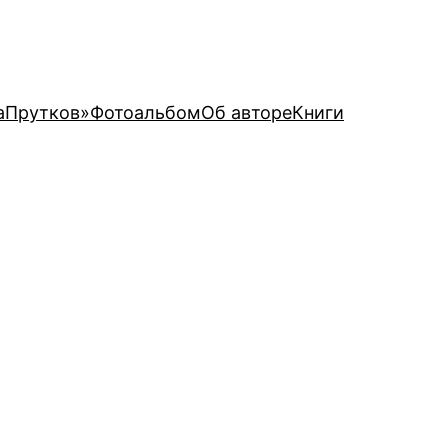
аПрутков»
Фотоальбом
Об авторе
Книги