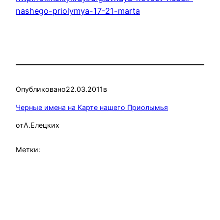
nashego-priolymya-17-21-marta
Опубликовано
22.03.2011
в
Черные имена на Карте нашего Приолымья
от
А.Елецких
Метки: