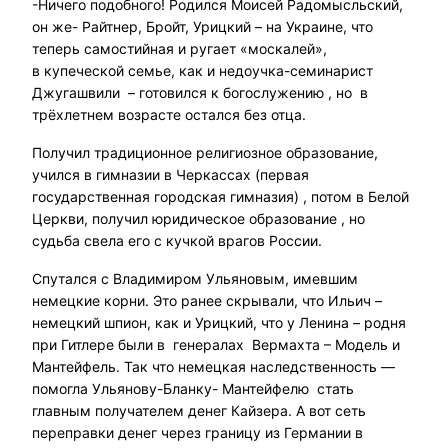
-Ничего подобного! Родился Моисей Радомысльский,
он же- Райтнер, Бройт, Урицкий – на Украине, что
теперь самостийная и ругает «москалей»,
в купеческой семье, как и недоучка-семинарист
Джугашвили – готовился к богослужению , но в
трёхлетнем возрасте остался без отца.
Получил традиционное религиозное образование,
учился в гимназии в Черкассах (первая
государственная городская гимназия) , потом в Белой
Церкви, получил юридическое образование , но
судьба свела его с кучкой врагов России.
Спутался с Владимиром Ульяновым, имевшим
немецкие корни. Это ранее скрывали, что Ильич –
немецкий шпион, как и Урицкий, что у Ленина – родня
при Гитлере были в генералах Вермахта – Модель и
Мантейфель. Так что немецкая наследственность —
помогла Ульянову-Бланку- Мантейфелю стать
главным получателем денег Кайзера. А вот сеть
переправки денег через границу из Германии в