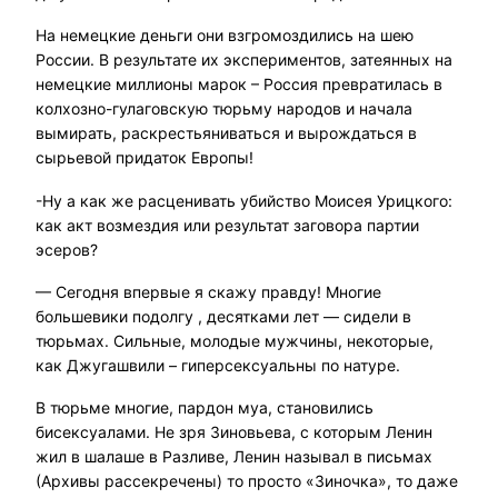
На немецкие деньги они взгромоздились на шею
России. В результате их экспериментов, затеянных на
немецкие миллионы марок – Россия превратилась в
колхозно-гулаговскую тюрьму народов и начала
вымирать, раскрестьяниваться и вырождаться в
сырьевой придаток Европы!
-Ну а как же расценивать убийство Моисея Урицкого:
как акт возмездия или результат заговора партии
эсеров?
— Сегодня впервые я скажу правду! Многие
большевики подолгу , десятками лет — сидели в
тюрьмах. Сильные, молодые мужчины, некоторые,
как Джугашвили – гиперсексуальны по натуре.
В тюрьме многие, пардон муа, становились
бисексуалами. Не зря Зиновьева, с которым Ленин
жил в шалаше в Разливе, Ленин называл в письмах
(Архивы рассекречены) то просто «Зиночка», то даже