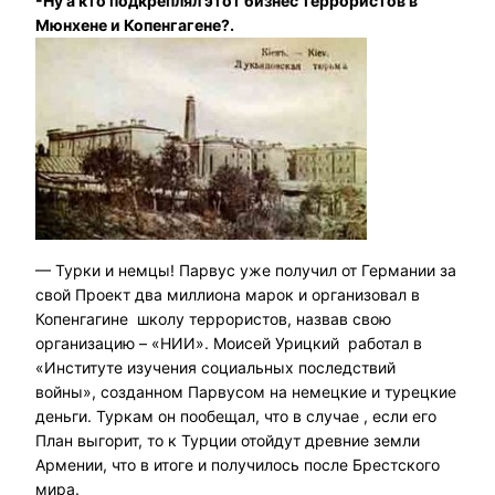
-Ну а кто подкреплял этот бизнес террористов в
Мюнхене и Копенгагене?.
— Турки и немцы! Парвус уже получил от Германии за
свой Проект два миллиона марок и организовал в
Копенгагине школу террористов, назвав свою
организацию – «НИИ». Моисей Урицкий работал в
«Институте изучения социальных последствий
войны», созданном Парвусом на немецкие и турецкие
деньги. Туркам он пообещал, что в случае , если его
План выгорит, то к Турции отойдут древние земли
Армении, что в итоге и получилось после Брестского
мира.