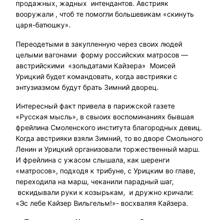
продажных, жадных интендантов. Австрияк
вооружали , чтоб те помогли большевикам «скинуть
царя-батюшку».
Переодетыми в закупленную через своих людей
целыми вагонами форму российских матросов —
австрийскими «зольдатами Кайзера» Моисей
Урицкий будет командовать, когда австрияки с
энтузиазмом будут брать Зимний дворец.
Интересный факт привела в парижской газете
«Русская мысль», в свыоих воспоминаниях бывшая
фрейлина Смоленского института благородных девиц.
Когда австрияки взяли Зимний, то во дворе Смольного
Ленин и Урицкий организовали торжественный марш.
И фрейлина с ужасом слышала, как шеренги
«матросов», подходя к трибуне, с Урицким во главе,
переходила на марш, чеканили парадный шаг,
вскидывали руки к козырькам, и дружно кричали:
«Эс лебе Кайзер Вильгельм!»- восхваляя Кайзера.