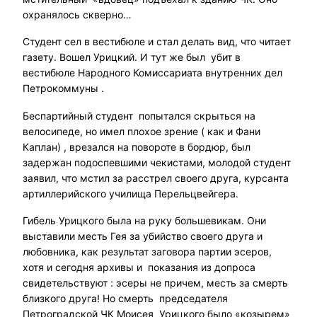
охранялось скверно…
Студент сел в вестибюле и стал делать вид, что читает
газету. Вошел Урицкий. И тут же был убит в
вестибюле Народного Комиссариата внутренних дел
Петрокоммуны .
Беспартийный студент попытался скрыться на
велосипеде, но имел плохое зрение ( как и Фани
Каплан) , врезался на повороте в бордюр, был
задержан подоспевшими чекистами, молодой студент
заявил, что мстил за расстрел своего друга, курсанта
артиллерийского училища Перельцвейгера.
Гибель Урицкого была на руку большевикам. Они
выставили месть Гея за убийство своего друга и
любовника, как результат заговора партии эсеров,
хотя и сегодня архивы и показания из допроса
свидетельствуют : эсеры не причем, месть за смерть
близкого друга! Но смерть председателя
Петроградской ЧК Моисея Урицкого было «козырем»