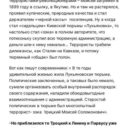
террористами-революционерами – Моисей загремел в
1899 году в ссылку, в Якутию. Но и там не растерялся,
проявил купеческие, природные качества и стал
держателем «черной кассы» поселенцев. Ну а когда
стал «сидельцем» Киевской тюрьмы «Лукьяновка», то
настолько стал «зэка» в полном авторитете, что
потихоньку скупил всю тюремную администрацию, а
деньги шли к нему немалые… Террористы грабили
дилижансы, как Сталин на Кавказе, и потому
тюремный «общак» был полон.
Вот как пишут современники: « В те годы
удивительной жизнью жила Лукьяновская тюрьма.
Политические заключенные, а таковых было немало,
сумели организовать особый внутренний распорядок
своего содержания, наладили обоюдовыгодные
взаимоотношения с администрацией. Старостой
политических в тюрьме был многоопытный
террорист- зэка Урицкий Моисей Соломонович».
-Но приблизился то Троцкий к Ленину и Парвусу уже