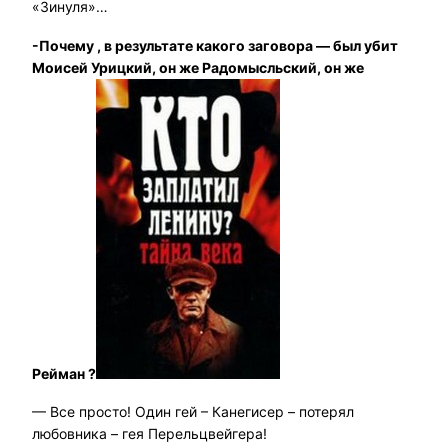
«Зинуля»…
-Почему , в результате какого заговора — был убит
Моисей Урицкий, он же Радомысльский, он же
Рейман ?
— Все просто! Один гей – Канегисер – потерял
любовника – гея Перельцвейгера!