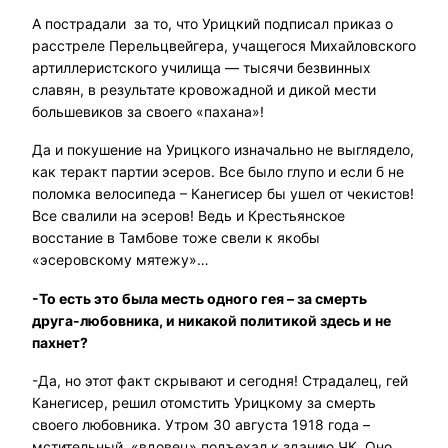
А пострадали за то, что Урицкий подписал приказ о
расстреле Перельцвейгера, учащегося Михайловского
артиллеристского училища — тысячи безвинных
славян, в результате кровожадной и дикой мести
большевиков за своего «пахана»!
Да и покушение на Урицкого изначально не выглядело,
как теракт партии эсеров. Все было глупо и если б не
поломка велосипеда – Канегисер бы ушел от чекистов!
Все свалили на эсеров! Ведь и Крестьянское
восстание в Тамбове тоже свели к якобы
«эсеровскому мятежу»…
-То есть это была месть одного гея – за смерть
друга-любовника, и никакой политикой здесь и не
пахнет?
-Да, но этот факт скрывают и сегодня! Страдалец, гей
Канегисер, решил отомстить Урицкому за смерть
своего любовника. Утром 30 августа 1918 года –
мстительный «вдовец» подъехал к зданию ЧК. Оно