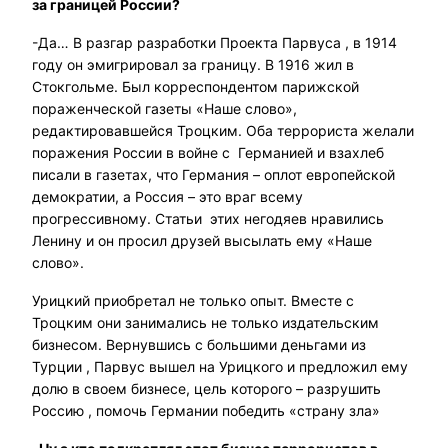
за границей России?
-Да… В разгар разработки Проекта Парвуса , в 1914
году он эмигрировал за границу. В 1916 жил в
Стокгольме. Был корреспондентом парижской
пораженческой газеты «Наше слово»,
редактировавшейся Троцким. Оба террориста желали
поражения России в войне с Германией и взахлеб
писали в газетах, что Германия – оплот европейской
демократии, а Россия – это враг всему
прогрессивному. Статьи этих негодяев нравились
Ленину и он просил друзей высылать ему «Наше
слово».
Урицкий приобретал не только опыт. Вместе с
Троцким они занимались не только издательским
бизнесом. Вернувшись с большими деньгами из
Турции , Парвус вышел на Урицкого и предложил ему
долю в своем бизнесе, цель которого – разрушить
Россию , помочь Германии победить «страну зла»