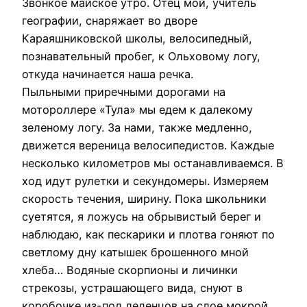
Звонкое майское утро. Отец мой, учитель
географии, снаряжает во дворе
Караяшниковской школы, велосипедный,
познавательный пробег, к Ольховому логу,
откуда начинается наша речка.
Пыльными приречными дорогами на
мотороллере «Тула» мы едем к далекому
зеленому логу. За нами, также медленно,
движется вереница велосипедистов. Каждые
несколько километров мы останавливаемся. В
ход идут рулетки и секундомеры. Измеряем
скорость течения, ширину. Пока школьники
суетятся, я ложусь на обрывистый берег и
наблюдаю, как пескарики и плотва гоняют по
светлому дну катышек брошенного мной
хлеба… Водяные скорпионы и личинки
стрекозы, устрашающего вида, снуют в
коробочке из-под леденцов на слое мокрой