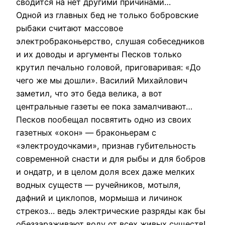
сводится на нет другими причинами…
Одной из главных бед не только бобровские
рыбаки считают массовое
электробраконьерство, слушая собеседников
и их доводы и аргументы Песков только
крутил печально головой, приговаривая: «До
чего же мы дошли». Василий Михайлович
заметил, что это беда велика, а вот
центральные газеты ее пока замалчивают…
Песков пообещал посвятить одно из своих
газетных «окон» — браконьерам с
«электроудочками», признав губительность
современной снасти и для рыбы и для бобров
и ондатр, и в целом доля всех даже мелких
водных существ — ручейников, мотыля,
дафний и циклопов, мормыша и личинок
стрекоз… ведь электрические разряды как бы
обеззараживают воду от всех живых существ!