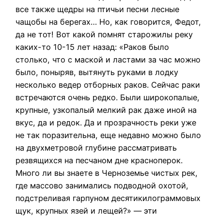
все также щедры на птичьи песни лесные
чащобы на берегах… Но, как говорится, Федот,
да не тот! Вот какой помнят старожилы реку
каких-то 10-15 лет назад: «Раков было
столько, что с маской и ластами за час можно
было, поныряв, вытянуть руками в лодку
несколько ведер отборных раков. Сейчас раки
встречаются очень редко. Были широкопалые,
крупные, узкопалый мелкий рак даже иной на
вкус, да и редок. Да и прозрачность реки уже
не так поразительна, еще недавно можно было
на двухметровой глубине рассматривать
резвящихся на песчаном дне красноперок.
Много ли вы знаете в Черноземье чистых рек,
где массово занимались подводной охотой,
подстреливая гарпуном десятикилограммовых
щук, крупных язей и лещей?» — эти