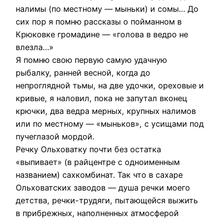
налимы (по местному — мыньки) и сомы… До
сих пор я помню рассказы о пойманном в
Крюковке громадине — «голова в ведро не
влезла…»
Я помню свою первую самую удачную
рыбалку, ранней весной, когда до
непроглядной тьмы, на две удочки, ореховые и
кривые, я наловил, пока не запутал вконец
крючки, два ведра мерных, крупных налимов
или по местному — «мыньков», с усищами под
пучеглазой мордой.
Речку Ольховатку почти без остатка
«выпивает» (в райцентре с одноименным
названием) сахкомбинат. Так что в сахаре
Ольховатских заводов — душа речки моего
детства, речки-трудяги, пытающейся выжить
в прибрежных, наполненных атмосферой