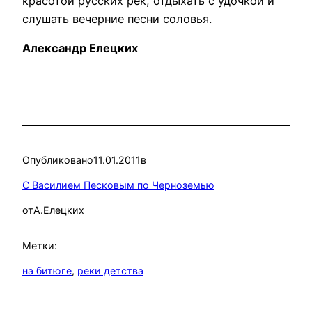
красотой русских рек, отдыхать с удочкой и
слушать вечерние песни соловья.
Александр Елецких
Опубликовано
11.01.2011
в
С Василием Песковым по Черноземью
от
А.Елецких
Метки:
на битюге
, 
реки детства