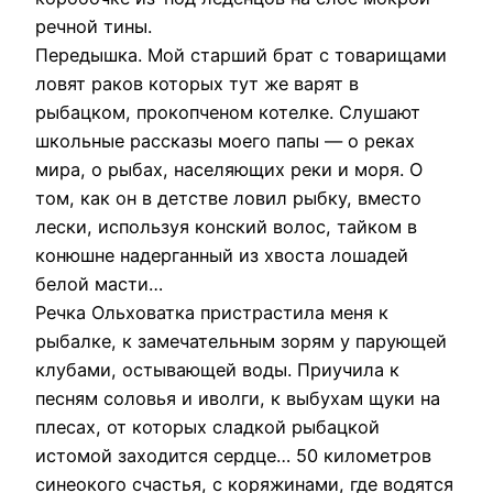
речной тины.
Передышка. Мой старший брат с товарищами
ловят раков которых тут же варят в
рыбацком, прокопченом котелке. Слушают
школьные рассказы моего папы — о реках
мира, о рыбах, населяющих реки и моря. О
том, как он в детстве ловил рыбку, вместо
лески, используя конский волос, тайком в
конюшне надерганный из хвоста лошадей
белой масти…
Речка Ольховатка пристрастила меня к
рыбалке, к замечательным зорям у парующей
клубами, остывающей воды. Приучила к
песням соловья и иволги, к выбухам щуки на
плесах, от которых сладкой рыбацкой
истомой заходится сердце… 50 километров
синеокого счастья, с коряжинами, где водятся