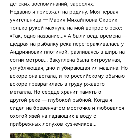
детских воспоминаний, зарослях.
Недавно я приезжал на родину. Моя первая
учительница — Мария Михайловна Скорик,
только рукой махнула на мой вопрос о реке:
«Так, одно название…» А были ведь времена —
щедрая на рыбалку река перегораживалась у
Андрияновки плотиной, разливаясь в ширь на
сотни метров… Закуплена была хитроумная,
углубляющая, дно и убирающая ил машина. Но
вскоре она встала, и по российскому обычаю
вскоре превратилась в груду ржавого
металла. Но сердце хранит память о
другой реке — глубокой рыбной. Когда я
сидел на бревенчатом мосточке и любовался
охотой язей на падающих в воду с
прибрежных лопухов кузнечиков…