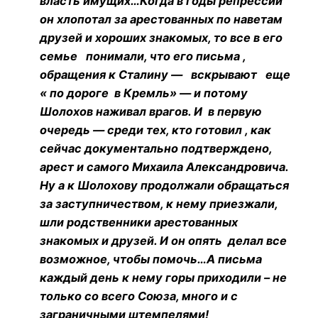
власть имущих…Когда в годы репрессий
он хлопотал за арестованных по наветам
друзей и хороших знакомых, то все в его
семье понимали, что его письма ,
обращения к Сталину — вскрывают еще
« по дороге в Кремль» — и потому
Шолохов наживал врагов. И в первую
очередь — среди тех, кто готовил , как
сейчас документально подтверждено,
арест и самого Михаила Александровича.
Ну а к Шолохову продолжали обращаться
за заступничеством, к нему приезжали,
шли родственники арестованных
знакомых и друзей. И он опять делал все
возможное, чтобы помочь…А письма
каждый день к нему горы приходили – не
только со всего Союза, много и с
заграничными штемпелями!