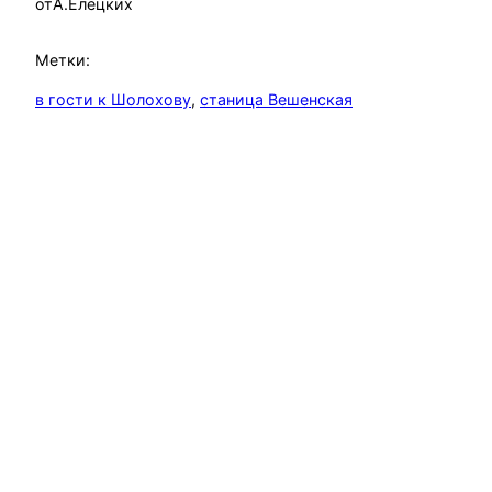
от
А.Елецких
Метки:
в гости к Шолохову
, 
станица Вешенская