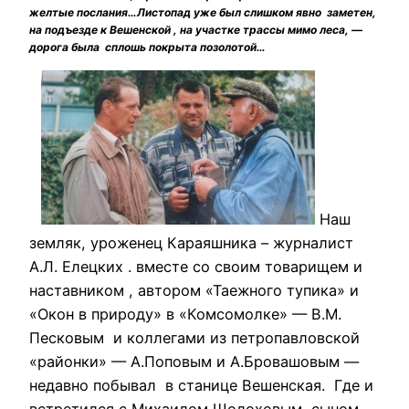
желтые послания…Листопад уже был слишком явно заметен,
на подъезде к Вешенской , на участке трассы мимо леса, —
дорога была сплошь покрыта позолотой…
Наш
земляк, уроженец Караяшника – журналист
А.Л. Елецких . вместе со своим товарищем и
наставником , автором «Таежного тупика» и
«Окон в природу» в «Комсомолке» — В.М.
Песковым и коллегами из петропавловской
«районки» — А.Поповым и А.Бровашовым —
недавно побывал в станице Вешенская. Где и
встретился с Михаилом Шолоховым, сыном