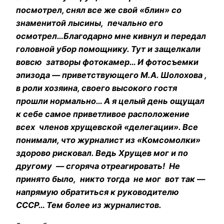
посмотрел, снял все же свой «блин» со
знаменитой лысины, печально его
осмотрел…Благодарно мне кивнул и передал
головной убор помощнику. Тут и защелкали
вовсю затворы фотокамер… И фотосъемки
эпизода — приветствующего М.А. Шолохова ,
в роли хозяина, своего высокого гостя
прошли нормально… А я целый день ощущал
к себе самое приветливое расположение
всех членов хрущевской «делегации». Все
понимали, что журналист из «Комсомолки»
здорово рисковал. Ведь Хрущев мог и по
другому — сгоряча отреагировать! Не
принято было, никто тогда не мог вот так —
напрямую обратиться к руководителю
СССР… Тем более из журналистов.