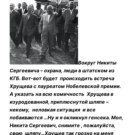
Вокруг Никиты
Сергеевича – охрана, люди в штатском из
КГБ. Вот-вот будет происходить встреча
Хрущева с лауреатом Нобелевской премии.
А указать на всю комичность Хрущева в
изуродованной, приплюснутой шляпе –
некому, неловкая ситуация и все
побаиваются …Ну и я окликнул генсека. Мол,
Никита Сергеевич, снимите , пожалуйста,
свою шляпу…Хрущев так грозно на меня