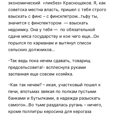
экономический «ликбез» Краснощеков. Я, как
советска местна власть, пришел с тебя строго
взыскать с финс – с финскпетром…тьфу ты,
значится с финспектором — взыскать
недоимку. Она у тебя — по обязательной
сдаче мяса государству и кое чего еще…Он
порылся по карманам и вытянул список
сельских должников…
-Так ведь пока нечем сдавать, товарищ
предсельсовета!- всплеснула руками
заспанная еще совсем хозяйка.
-Как так нечем? – икая, участковый пошел к
печи, впотьмах звякая по полкам пустыми
банками и бутылками, в надежде разыскать
самогон…Во тьме раздалась ругань – ничего,
кроме поллитры керосина для керогаза