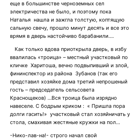
еще в большинстве черноземных сел
электричества не было, и поэтому пока
Наталья нашла и зажгла толстую, коптящую
сальную свечу, прошло минут десять и все это
врямя в дверь настойчиво барабанили….
Как только вдова приоткрыла дверь, в избу
ввалилась «троица» – местный участковый по
кличке Харитоша, вечно подвыпивший и злой,
фининспектор из района Зубанов (так его
представил хозяйке дома третий непрошеный
гость – председатель сельсовета
Краснощеков) …Вся троица была изрядно
навеселе. С бодрым криком : « Пришла пора
долги гасить!» участковый стал хозяйничать у
стола, смахивая жестяные кружки на пол…
-Нико-лав-на!- строго начал свой