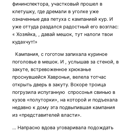
фининспектора, участковый прошел в
клетушку, где дремали в уголке уже
означенные два петуха с кампанией кур. И
уже оттуда раздался радостный его возглас:
« Хозяйка, , давай мешок, тут налоги твои
кудахчут!»
Кампания, с гоготом запихала куриное
поголовье в мешок. И , услышав за стеной, в
закуте, встревоженное хрюканье
проснувшейся Хавроньи, велела тотчас
открыть дверь в закуту. Вскоре троица
погрузила испуганную спросонья свинью в
кузов «полуторки», на которой и подъехала
недавно к дому эта подвыпившая кампания
из «представителей власти».
… Напрасно вдова уговаривала подождать