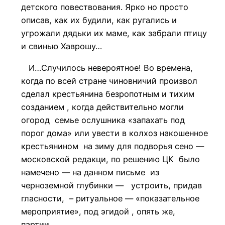
детского повествования. Ярко но просто
описав, как их будили, как ругались и
угрожали дядьки их маме, как забрали птицу
и свинью Хаврошу…
И…Случилось невероятное! Во времена,
когда по всей стране чиновничий произвол
сделал крестьянина безропотным и тихим
созданием , когда действительно могли
огород семье ослушника «запахать под
порог дома» или увести в колхоз накошенное
крестьянином на зиму для подворья сено —
московской редакци, по решению ЦК было
намечено — на данном письме из
черноземной глубинки — устроить, придав
гласности, – ритуальное — «показательное
мероприятие», под эгидой , опять же,
партии…