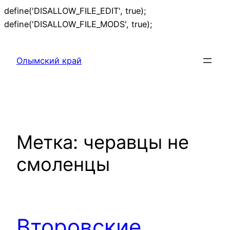
define('DISALLOW_FILE_EDIT', true);
Перейти
define('DISALLOW_FILE_MODS', true);
к
содержимому
Олымский край
Метка:
черавцы не
смоленцы
Второвские