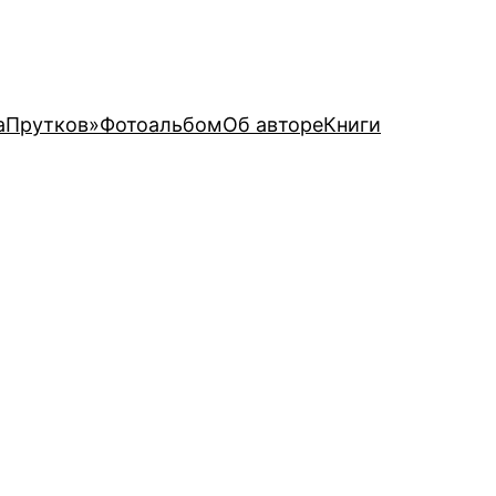
аПрутков»
Фотоальбом
Об авторе
Книги