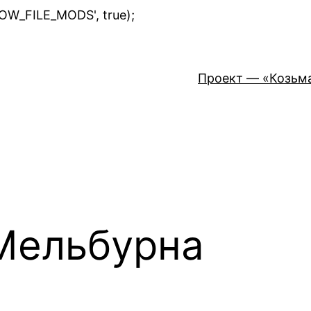
Перейти
LOW_FILE_MODS', true);
к
содержимому
Проект — «Козьм
Мельбурна