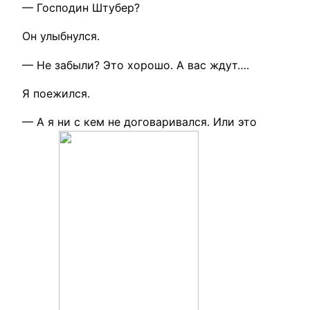
— Господин Штубер?
Он улыбнулся.
— Не забыли? Это хорошо. А вас ждут….
Я поежился.
— А я ни с кем не договаривался. Или это