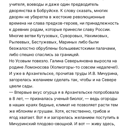
учителя, воеводы и даже один предводитель
дворянства в Бобруйске. К слову сказать, многих
дворян не уберегла в жестокие революционные
времена ни слава предков-героев, ни принадлежность
к древних родам, которые принесли славу России.
Многие ветви Кутузовых, Суворовых, Нахимовых,
Рылеевых, Бестужевых, Мариных либо были
безжалостно обрублены большевистскими палачами,
либо спешно спаслись за границей.
Но Усовым повезло. Галина Северьяновна выросла на
родине Ломоносова (Холмогоры-то совсем недалече!).
И уже в Архангельске, прочитав труды И.В. Мичурина,
загорелась желанием сделать так, чтобы и на Севере
цвели сады.
— Впервые вкус огурца я в Архангельске попробовала
в 8 лет, — призналась ученый биолог, — ведь огороды
в наших краях бедные, климат не позволяет расти тем
же яблоням и грушам. Хотя, естественно, грибов и
ягод хватает. Вот я и загорелась желанием поступить в
Мичуринский плодово-овощной. И вот — живу здесь,