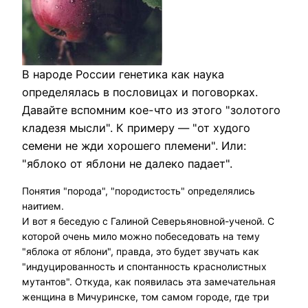
В народе России генетика как наука
определялась в пословицах и поговорках.
Давайте вспомним кое-что из этого "золотого
кладезя мысли". К примеру — "от худого
семени не жди хорошего племени". Или:
"яблоко от яблони не далеко падает".
Понятия "порода", "породистость" определялись
наитием.
И вот я беседую с Галиной Северьяновной-ученой. С
которой очень мило можно побеседовать на тему
"яблока от яблони", правда, это будет звучать как
"индуцированность и спонтанность краснолистных
мутантов". Откуда, как появилась эта замечательная
женщина в Мичуринске, том самом городе, где три