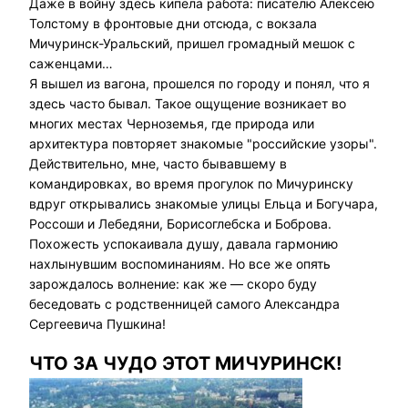
Даже в войну здесь кипела работа: писателю Алексею
Толстому в фронтовые дни отсюда, с вокзала
Мичуринск-Уральский, пришел громадный мешок с
саженцами…
Я вышел из вагона, прошелся по городу и понял, что я
здесь часто бывал. Такое ощущение возникает во
многих местах Черноземья, где природа или
архитектура повторяет знакомые "российские узоры".
Действительно, мне, часто бывавшему в
командировках, во время прогулок по Мичуринску
вдруг открывались знакомые улицы Ельца и Богучара,
Россоши и Лебедяни, Борисоглебска и Боброва.
Похожесть успокаивала душу, давала гармонию
нахлынувшим воспоминаниям. Но все же опять
зарождалось волнение: как же — скоро буду
беседовать с родственницей самого Александра
Сергеевича Пушкина!
ЧТО ЗА ЧУДО ЭТОТ МИЧУРИНСК!