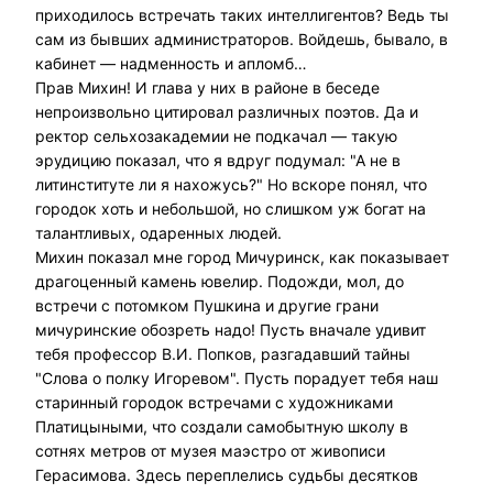
приходилось встречать таких интеллигентов? Ведь ты
сам из бывших администраторов. Войдешь, бывало, в
кабинет — надменность и апломб…
Прав Михин! И глава у них в районе в беседе
непроизвольно цитировал различных поэтов. Да и
ректор сельхозакадемии не подкачал — такую
эрудицию показал, что я вдруг подумал: "А не в
литинституте ли я нахожусь?" Но вскоре понял, что
городок хоть и небольшой, но слишком уж богат на
талантливых, одаренных людей.
Михин показал мне город Мичуринск, как показывает
драгоценный камень ювелир. Подожди, мол, до
встречи с потомком Пушкина и другие грани
мичуринские обозреть надо! Пусть вначале удивит
тебя профессор В.И. Попков, разгадавший тайны
"Слова о полку Игоревом". Пусть порадует тебя наш
старинный городок встречами с художниками
Платицыными, что создали самобытную школу в
сотнях метров от музея маэстро от живописи
Герасимова. Здесь переплелись судьбы десятков