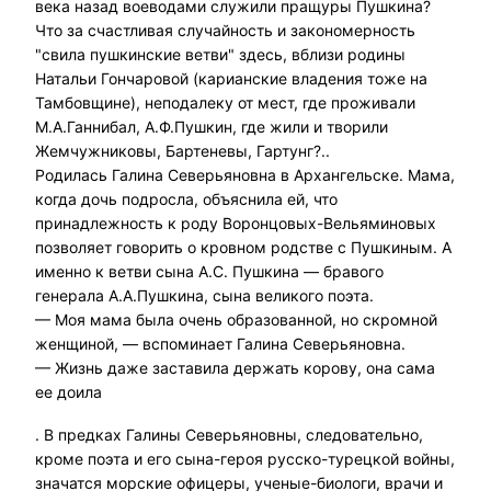
века назад воеводами служили пращуры Пушкина?
Что за счастливая случайность и закономерность
"свила пушкинские ветви" здесь, вблизи родины
Натальи Гончаровой (карианские владения тоже на
Тамбовщине), неподалеку от мест, где проживали
М.А.Ганнибал, А.Ф.Пушкин, где жили и творили
Жемчужниковы, Бартеневы, Гартунг?..
Родилась Галина Северьяновна в Архангельске. Мама,
когда дочь подросла, объяснила ей, что
принадлежность к роду Воронцовых-Вельяминовых
позволяет говорить о кровном родстве с Пушкиным. А
именно к ветви сына А.С. Пушкина — бравого
генерала А.А.Пушкина, сына великого поэта.
— Моя мама была очень образованной, но скромной
женщиной, — вспоминает Галина Северьяновна.
— Жизнь даже заставила держать корову, она сама
ее доила
. В предках Галины Северьяновны, следовательно,
кроме поэта и его сына-героя русско-турецкой войны,
значатся морские офицеры, ученые-биологи, врачи и