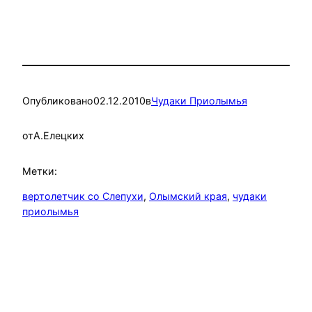
Опубликовано
02.12.2010
в
Чудаки Приолымья
от
А.Елецких
Метки:
вертолетчик со Слепухи
, 
Олымский края
, 
чудаки
приолымья