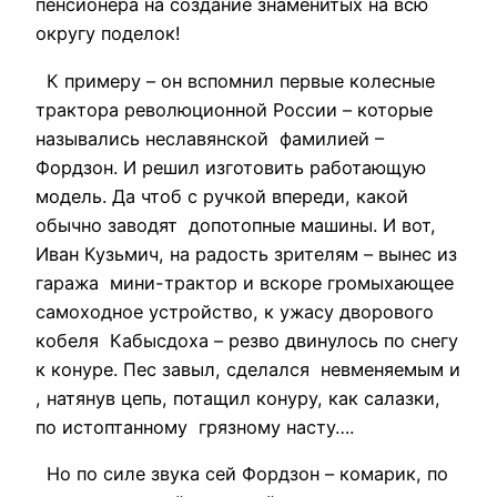
пенсионера на создание знаменитых на всю
округу поделок!
К примеру – он вспомнил первые колесные
трактора революционной России – которые
назывались неславянской фамилией –
Фордзон. И решил изготовить работающую
модель. Да чтоб с ручкой впереди, какой
обычно заводят допотопные машины. И вот,
Иван Кузьмич, на радость зрителям – вынес из
гаража мини-трактор и вскоре громыхающее
самоходное устройство, к ужасу дворового
кобеля Кабысдоха – резво двинулось по снегу
к конуре. Пес завыл, сделался невменяемым и
, натянув цепь, потащил конуру, как салазки,
по истоптанному грязному насту….
Но по силе звука сей Фордзон – комарик, по