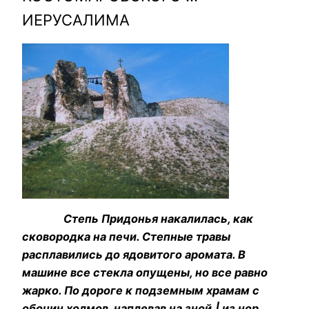
ИЕРУСАЛИМА
Степь Придонья накалилась, как
сковородка на печи. Степные травы
расплавились до ядовитого аромата. В
машине все стекла опущены, но все равно
жарко. По дороге к подземным храмам с
обочин холмов, наплевав на зной,| из нор