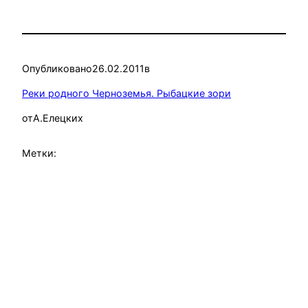
Опубликовано
26.02.2011
в
Реки родного Черноземья. Рыбацкие зори
от
А.Елецких
Метки: