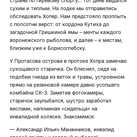
страны по гиревому спорту… тот день выдался
сухим и теплым. На лодке мы отправились
обследовать Хопер. Нам предстояло проплыть
с полсотни верст: от кордона Кутиха до
загадочной Гришкиной ямы – мечты каждого
воронежского рыболова, и далее – к местам,
близким уже к Борисоглебску.
У Протасова острова в протоке Хопра замечаю
сухощавого старичка. Он блеснил, сидя на
подобии гнезда из веток и травы, устроенном
прямо на резиновой камере давно усопшего
комбайна СК-3. Заметив фотокамеры,
старичок заулыбался, шустро заработал
веслами, напоминая «сидельца» на
инвалидной коляске. Знакомимся.
— Александр Ильич Мананников, инвалид