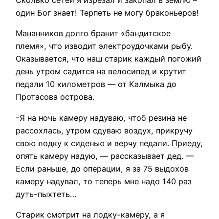
Сколько сетей я изрезал и закопал в землю –
один Бог знает! Терпеть не могу браконьеров!
Мананников долго бранит «бандитское
племя», что изводит электроудочками рыбу.
Оказывается, что наш старик каждый погожий
день утром садится на велосипед и крутит
педали 10 километров — от Калмыка до
Протасова острова.
-Я на ночь камеру надуваю, чтоб резина не
рассохлась, утром сдуваю воздух, прикручу
свою лодку к сиденью и верчу педали. Приеду,
опять камеру надую, — рассказывает дед. —
Если раньше, до операции, я за 75 выдохов
камеру надувал, то теперь мне надо 140 раз
дуть-пыхтеть…
Старик смотрит на лодку-камеру, а я