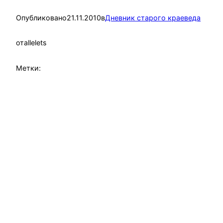
Опубликовано
21.11.2010
в
Дневник старого краеведа
от
allelets
Метки: