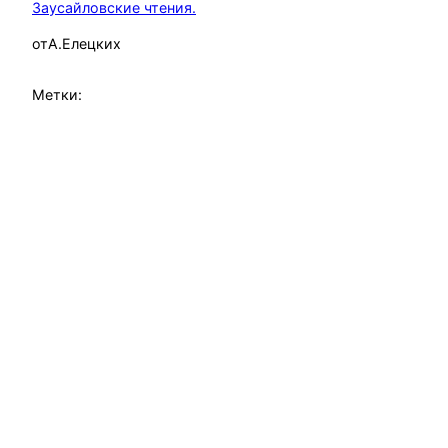
Заусайловские чтения.
от
А.Елецких
Метки: