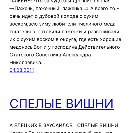
ПАЖЕНЬ! Что за чудо эти древние слова!
–«Пажень, паженный, паженка…» А всего то –
речь идет о дубовой колоде с сухим
воском,всю зиму любители пчелиного меда
тщательно готовили паженки и развешивали
их с сухим воском в округе, где есть хорошие
медоносыВот и у господина Действительного
Статского Советника Александра
Николаевича…
04.03.2011
СПЕЛЫЕ ВИШНИ
А ЕЛЕЦКИХ В ЗАУСАЙЛОВ СПЕЛЫЕ ВИШНИ
Когда в Ельце поспевал вишневый сад, что