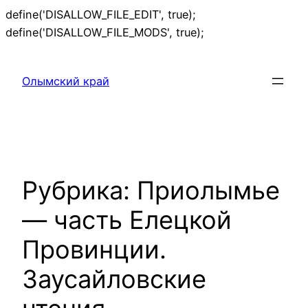
define('DISALLOW_FILE_EDIT', true);
Перейти
define('DISALLOW_FILE_MODS', true);
к
содержимому
Олымский край
Рубрика:
Приолымье
— часть Елецкой
Провинции.
Заусайловские