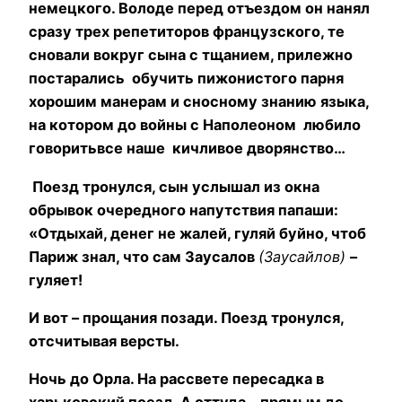
немецкого. Володе перед отъездом он нанял
сразу трех репетиторов французского, те
сновали вокруг сына с тщанием, прилежно
постарались обучить пижонистого парня
хорошим манерам и сносному знанию языка,
на котором до войны с Наполеоном любило
говорить
все наше кичливое дворянство…
Поезд тронулся, сын услышал из окна
обрывок очередного напутствия папаши:
«Отдыхай, денег не жалей, гуляй буйно, чтоб
Париж знал, что сам Заусалов
(Заусайлов)
–
гуляет!
И вот – прощания позади. Поезд тронулся,
отсчитывая версты.
Ночь до Орла. На рассвете пересадка в