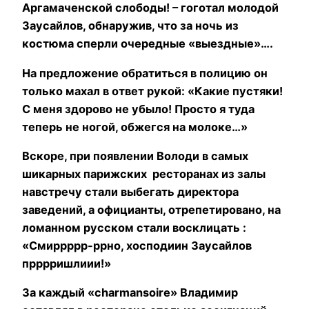
Аргамаченской слободы! – гоготал молодой
Заусайлов, обнаружив, что за ночь из
костюма сперли очередные «выездные»….
На предложение обратиться в полицию он
только махал в ответ рукой: «Какие пустяки!
С меня здорово не убыло! Просто я туда
теперь не ногой, обжегся на молоке…»
Вскоре, при появлении Володи в самых
шикарных парижских ресторанах из залы
навстречу стали выбегать директора
заведений, а официанты, отрепетировано, на
ломанном русском стали восклицать :
«Смиррррр-ррно, хосподиин Заусайлов
прррришлиии!»
За каждый «
charman
soire
» Владимир