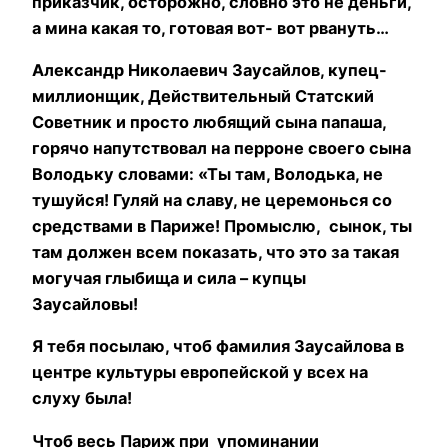
приказчик, осторожно, словно это не деньги,
а мина какая то, готовая вот- вот рвануть…
Александр Николаевич Заусайлов, купец-
миллионщик, Действительный Статский
Советник и просто любящий сына папаша,
горячо напутствовал на перроне своего сына
Володьку словами: «Ты там, Володька, не
тушуйся! Гуляй на славу, не церемонься со
средствами в Париже! Промыслю,
сынок, ты
там должен всем показать, что это за такая
могучая глыбища и сила – купцы
Заусайловы!
Я тебя посылаю, чтоб фамилия Заусайлова в
центре культуры европейской у всех на
слуху была!
Чтоб весь Париж при упоминании