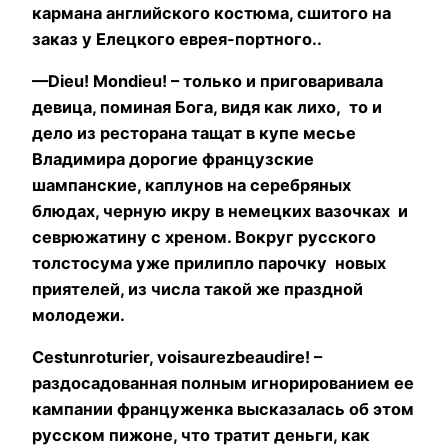
кармана английского костюма, сшитого на
заказ у Елецкого еврея
-портного..
—
Dieu
!
Mon
dieu
! – только и приговаривала
девица, поминая Бога, видя как лихо, то и
дело из ресторана тащат в купе месье
Владимира дорогие французские
шампанские, каплунов на серебряных
блюдах, черную икру в немецких вазочках и
севрюжатину с хреном. Вокруг русского
толстосума уже прилипло парочку новых
приятелей, из числа такой же праздной
молодежи.
Cest
un
roturier
,
vois
aurez
beau
dire
! –
раздосадованная полным игнорированием ее
кампании француженка высказалась об этом
русском пижоне, что тратит деньги, как