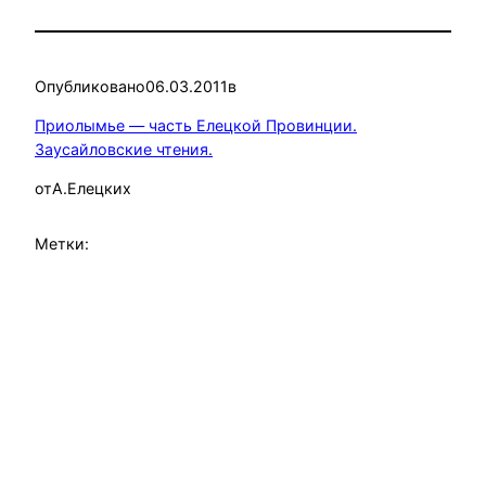
Опубликовано
06.03.2011
в
Приолымье — часть Елецкой Провинции.
Заусайловские чтения.
от
А.Елецких
Метки: