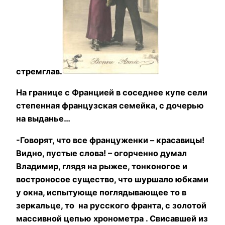
стремглав.
На границе с Францией в соседнее купе сели
степенная французская семейка, с дочерью
на выданье…
-Говорят, что все француженки – красавицы!
Видно, пустые слова! – огорченно думал
Владимир, глядя на рыжее, тонконогое и
востроносое существо, что шуршало юбками
у окна, испытующе поглядывающее то в
зеркальце, то на русского франта, с золотой
массивной цепью хронометра . Свисавшей из