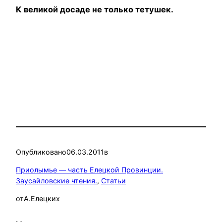
К великой досаде не только тетушек.
Опубликовано
06.03.2011
в
Приолымье — часть Елецкой Провинции.
Заусайловские чтения.
, 
Статьи
от
А.Елецких