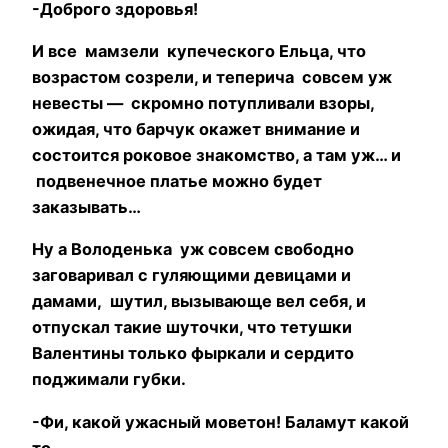
-Доброго здоровья!
И все мамзели купеческого Ельца, что
возрастом созрели, и теперича совсем уж
невесты — скромно потупливали взоры,
ожидая, что барчук окажет внимание и
состоится роковое знакомство, а там уж… и
подвенечное платье можно будет
заказывать…
Ну а Володенька уж совсем свободно
заговаривал с гуляющими девицами и
дамами,
шутил, вызывающе вел себя, и
отпускал такие шуточки, что тетушки
Валентины только фыркали и сердито
поджимали губки.
-Фи, какой ужасный моветон! Баламут какой
то…