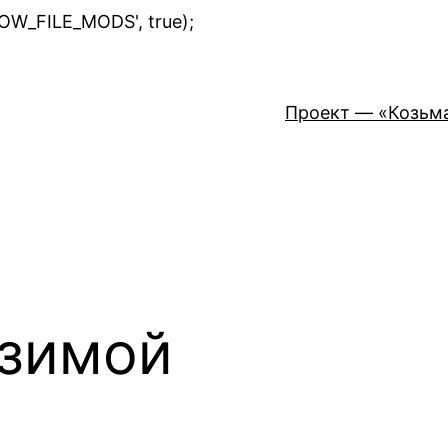
Перейти
LOW_FILE_MODS', true);
к
содержимому
Проект — «Козьм
 зимой