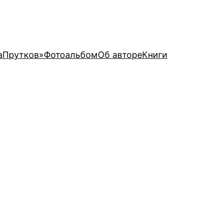
аПрутков»
Фотоальбом
Об авторе
Книги