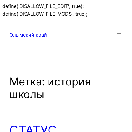
define('DISALLOW_FILE_EDIT', true);
Перейти
define('DISALLOW_FILE_MODS', true);
к
содержимому
Олымский край
Метка:
история
школы
СТАТУС