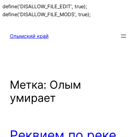
define('DISALLOW_FILE_EDIT', true);
Перейти
define('DISALLOW_FILE_MODS', true);
к
содержимому
Олымский край
Метка:
Олым
умирает
Реквием по реке