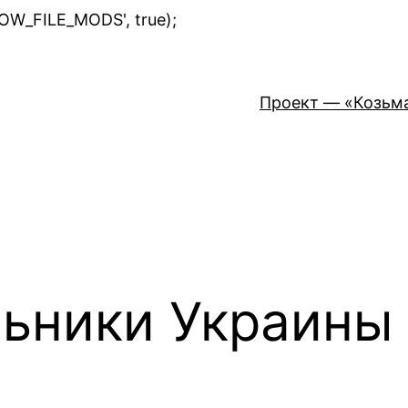
Перейти
LOW_FILE_MODS', true);
к
содержимому
Проект — «Козьм
льники Украины