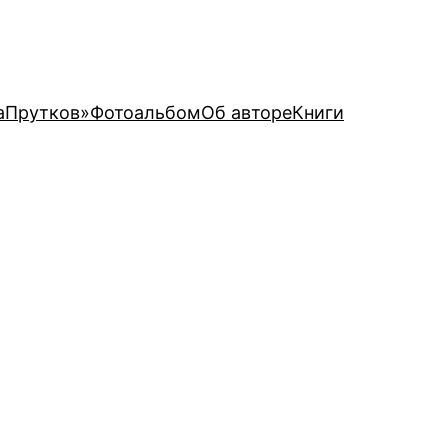
аПрутков»
Фотоальбом
Об авторе
Книги