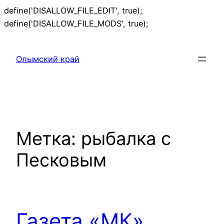
define('DISALLOW_FILE_EDIT', true);
Перейти
define('DISALLOW_FILE_MODS', true);
к
содержимому
Олымский край
Метка:
рыбалка с
Песковым
Газета «МК»