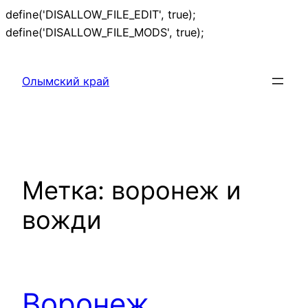
define('DISALLOW_FILE_EDIT', true);
Перейти
define('DISALLOW_FILE_MODS', true);
к
содержимому
Олымский край
Метка:
воронеж и
вожди
Воронеж