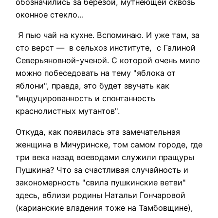
обозначились за березой, мутнеющей сквозь
оконное стекло…
Я пью чай на кухне. Вспоминаю. И уже там, за
сто верст — в сельхоз институте, с Галиной
Северьяновной-ученой. С которой очень мило
можно побеседовать на тему "яблока от
яблони", правда, это будет звучать как
"индуцированность и спонтанность
краснолистных мутантов".
Откуда, как появилась эта замечательная
женщина в Мичуринске, том самом городе, где
три века назад воеводами служили пращуры
Пушкина? Что за счастливая случайность и
закономерность "свила пушкинские ветви"
здесь, вблизи родины Натальи Гончаровой
(карианские владения тоже на Тамбовщине),