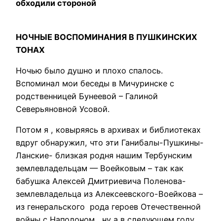
обходили стороной
НОЧНЫЕ ВОСПОМИНАНИЯ В ПУШКИНСКИХ
ТОНАХ
Ночью было душно и плохо спалось.
Вспоминал мои беседы в Мичуринске с
родственницей Бунеевой – Галиной
Северьяновной Усовой.
Потом я , ковыряясь в архивах и библиотеках
вдруг обнаружил, что эти Ганибалы-Пушкины-
Ланские- близкая родня нашим Тербунским
землевладельцам — Воейковым – так как
бабушка Алексей Дмитриевича Поленова-
землевладельца из Алексеевского-Воейкова –
из генеральского рода героев Отечественной
войны с Наполоном, ну а в следующем году