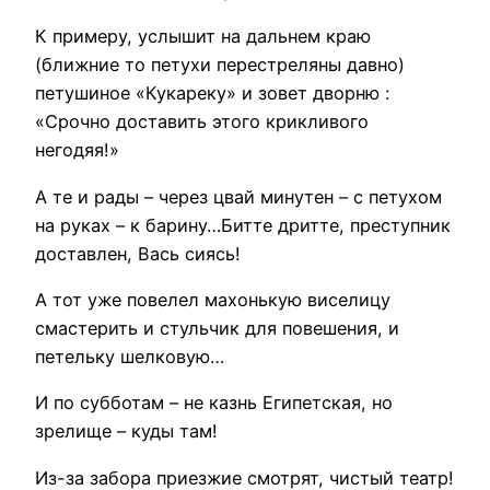
К примеру, услышит на дальнем краю
(ближние то петухи перестреляны давно)
петушиное «Кукареку» и зовет дворню :
«Срочно доставить этого крикливого
негодяя!»
А те и рады – через цвай минутен – с петухом
на руках – к барину…Битте дритте, преступник
доставлен, Вась сиясь!
А тот уже повелел махонькую виселицу
смастерить и стульчик для повешения, и
петельку шелковую…
И по субботам – не казнь Египетская, но
зрелище – куды там!
Из-за забора приезжие смотрят, чистый театр!