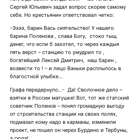
Сергей Юльевич задал вопрос скорее самому
себе. Но крестьянин ответствовал четко:
-Ээээ, барин Вась сиятельство! У нашего
барина Поленова , слава Богу, стоко тыщ
денег, что если б захотел, то через каждыя
пять верст – станцию то умудрил то ,
богатейший Лексей Дмитрич, наш барин ,
возвести то ! – и лицо Ваньки расплылось в
благостной улыбке…
Графа передернуло…- Да! Сволочное дело –
взятки в России матушке! Вот, тот же статский
советник Поленов – понял громадную выгоду
от строительства станции на своих полях,
подмазал кому надо в карманы, изменили
проект, не пошел он через Бурдино и Тербуны,
а сюда!