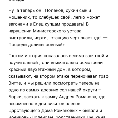
Ну а теперь он , Поленов, сукин сын и
мошенник, то хлебушек свой, легко может
вагонами в Елец купцам продавать! В
нарушении Министерского устава –
выстроили, черти, станцию черт знает где! —
Посреди долины ровныя!»
Гостям история показалась весьма занятной и
поучительной , они внимательно осмотрели
красный двухэтажный дом, в котором,
сказывают, на втором этаже переночевал граф
Витте, и мы решили посмотреть теперь на
одно из самых древних сел нашей округи –
Борки, заехать к замку Андрея Романова, где
несомненно в дни визитов членов
Царствующего Дома Романовых – бывали и
Воейковы-Поленовы, родственники Пушкина,