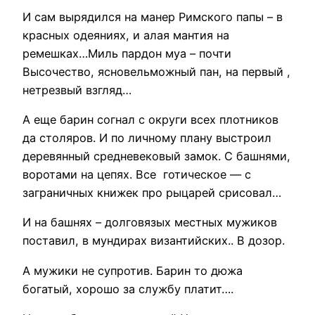
И сам вырядился на манер Римского папы – в
красных одеяниях, и алая мантия на
ремешках…Миль пардон муа – почти
Высочество, ясновельможный пан, на первый ,
нетрезвый взгляд…
А еще барин согнал с округи всех плотников
да столяров. И по личному плану выстроил
деревянный средневековый замок. С башнями,
воротами на цепях. Все готическое — с
заграничных книжек про рыцарей срисовал…
И на башнях – долговязых местных мужиков
поставил, в мундирах византийских.. В дозор.
А мужики не супротив. Барин то дюжа
богатый, хорошо за службу платит….