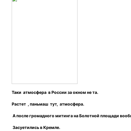
Таки атмосфера в России за окном не та.
Растет , паньмаш тут, атмосфера.
А после громадного митинга на Болотной площади вообщ
Засуетились в Кремле.