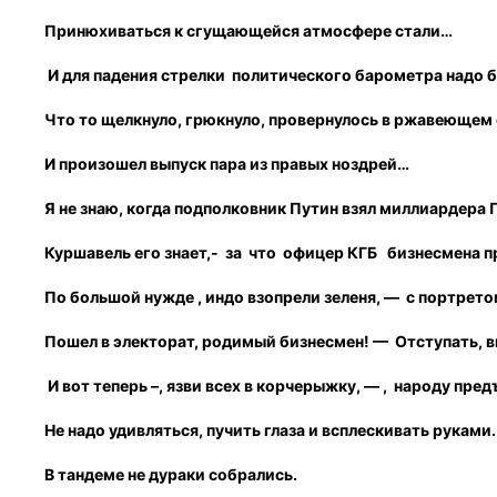
Принюхиваться к сгущающейся атмосфере стали…
И для падения стрелки политического барометра надо б
Что то щелкнуло, грюкнуло, провернулось в ржавеющем
И произошел выпуск пара из правых ноздрей…
Я не знаю, когда подполковник Путин взял миллиардера 
Куршавель его знает,- за что офицер КГБ бизнесмена п
По большой нужде , индо взопрели зеленя, — с портрет
Пошел в электорат, родимый бизнесмен! — Отступать, ви
И вот теперь –, язви всех в корчерыжку, — , народу пре
Не надо удивляться, пучить глаза и всплескивать руками.
В тандеме не дураки собрались.