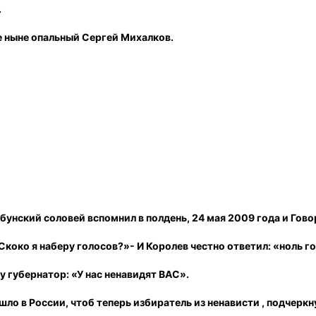
.
е ныне опальный Сергей Михалков.
унский соловей вспомнил в полдень, 24 мая 2009 года и Гово
Скоко я наберу голосов?»- И Королев честно ответил: «ноль го
у губернатор: «У нас ненавидят ВАС».
зошло в России, чтоб теперь избиратель из ненависти , подч