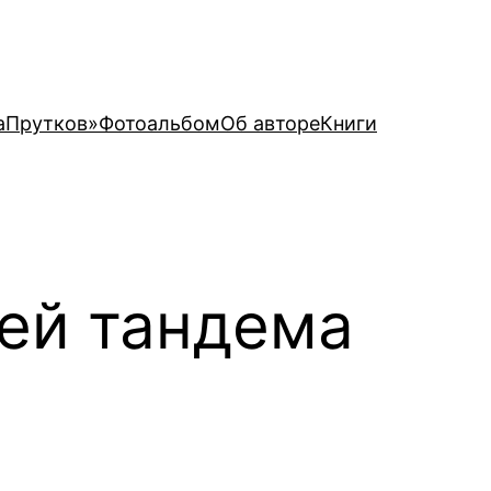
аПрутков»
Фотоальбом
Об авторе
Книги
рей тандема