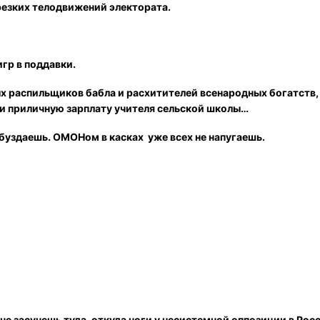
 резких телодвижений электората.
игр в поддавки.
х распильщиков бабла и расхитителей всенародных богатств, ч
и приличную зарплату учителя сельской школы…
буздаешь. ОМОНом в касках уже всех не напугаешь.
 не засунешь туда, откуда ноги у несистемной оппозиции в Рос