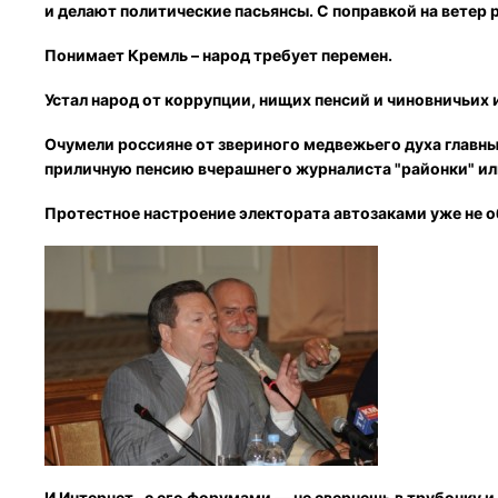
и делают политические пасьянсы. С поправкой на ветер
Понимает Кремль – народ требует перемен.
Устал народ от коррупции, нищих пенсий и чиновничьих 
Очумели россияне от звериного медвежьего духа главны
приличную пенсию вчерашнего журналиста "районки" ил
Протестное настроение электората автозаками уже не о
И Интернет , с его форумами — не свернешь в трубочку и