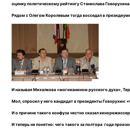
оценку политическому рейтингу Станислава Говорухина
Рядом с Олегом Королевым тогда восседал в президиум
И называя Михалкова «могиканином русского духа», Терб
Мол, спросил у него кандидат в президенты Говорухин: «
И о причине такого конфуза честно сказал кинорежиссер
И теперь не понятно: чего такого за полтора года прои