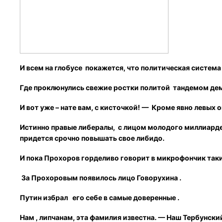
И всем на глобусе покажется, что политическая система
Где проклюнулись свежие ростки политой тандемом демо
И вот уже – нате вам, с кисточкой! — Кроме явно левых 
Истинно правые либералы, с лицом молодого миллиардера
придется срочно повышать свое либидо.
И пока Прохоров горделиво говорит в микрофончик таки
За Прохоровым появилось лицо Говорухина .
Путин избрал его себе в самые доверенные .
Нам , липчанам, эта фамилия известна. — Наш Тербунск