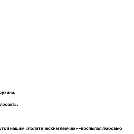
рухина.
лосов!».
еркнутой нашим «политическим певчим» -воспылал любовью