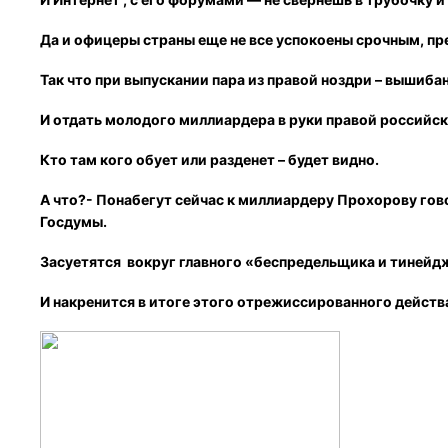
Да и офицеры страны еще не все успокоены срочным, п
Так что при выпускании пара из правой ноздри – вышиб
И отдать молодого миллиардера в руки правой российск
Кто там кого обует или разденет – будет видно.
А что?- Понабегут сейчас к миллиардеру Прохорову гов
Госдумы.
Засуетятся вокруг главного «беспредельщика и тинейд
И накренится в итоге этого отрежиссированного дейст