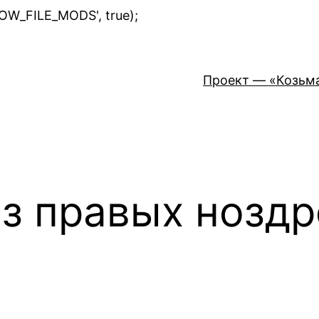
Перейти
LOW_FILE_MODS', true);
к
содержимому
Проект — «Козьм
из правых нозд