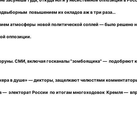
редвыборным повышением их окладов аж в три раза…
анием атмосферы новой политической соплей — было решено н
ой оппозиции.
оруны. СМИ, включая госканалы "зомбоящика" — подобреют к 
жера в душе» — дикторы, защелкают челюстями комментаторы
ва — электорат России по итогам многоходовок Кремля — вп