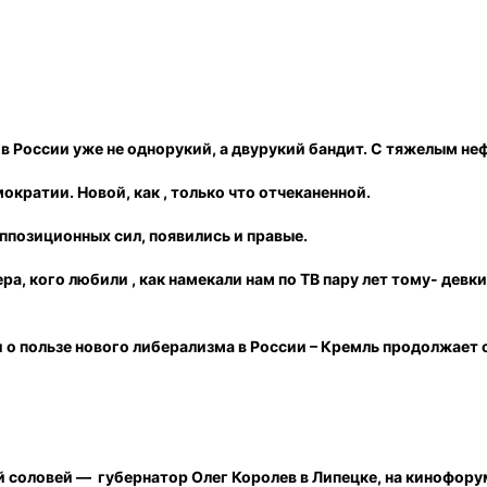
 в России уже не однорукий, а двурукий бандит. С тяжелым н
кратии. Новой, как , только что отчеканенной.
оппозиционных сил, появились и правые.
, кого любили , как намекали нам по ТВ пару лет тому- девки
 о пользе нового либерализма в России – Кремль продолжает
ий соловей — губернатор Олег Королев в Липецке, на кинофору